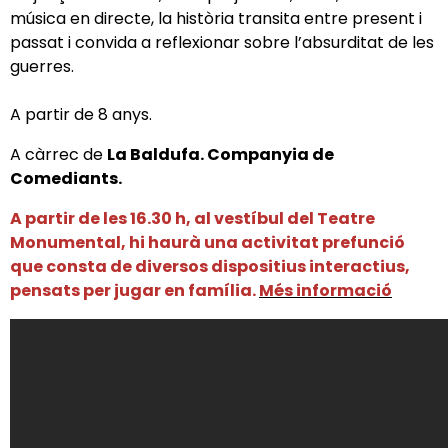
música en directe, la història transita entre present i
passat i convida a reflexionar sobre l’absurditat de les
guerres.
A partir de 8 anys.
A càrrec de
La Baldufa. Companyia de
Comediants.
A partir de les 16.30 h, al vestíbul del Teatre
Monumental, hi haurà una activitat prefunció
que consta de diversos dispositius interactius,
pensats per jugar en família.
Més informació