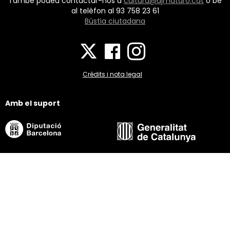
També podeu contactar-nos a
cultura@ajmataro.cat
o bé
al telèfon al 93 758 23 61
Bústia ciutadana
Crèdits i nota legal
Amb el suport