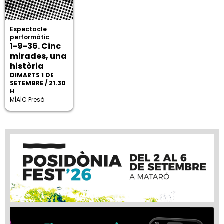
Espectacle
performàtic
1-9-36. Cinc
mirades, una
història
DIMARTS 1 DE
SETEMBRE / 21.30
H
M|A|C Presó