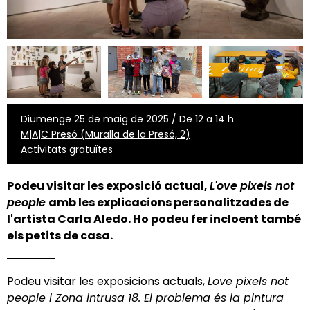
Diumenge 25 de maig de 2025 / De 12 a 14 h
M|A|C Presó (Muralla de la Presó, 2)
Activitats gratuïtes
Podeu visitar les exposició actual,
L'ove pixels not
people
amb les explicacions personalitzades de
l'artista
Carla Aledo
. Ho podeu fer incloent també
els petits de casa.
Podeu visitar les exposicions actuals,
Love pixels not
people i Zona intrusa 18. El problema és la pintura