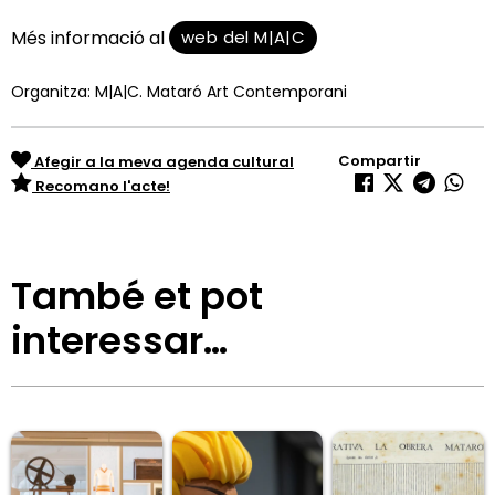
web del M|A|C
Més informació al
Organitza: M|A|C. Mataró Art Contemporani
Compartir
Afegir a la meva agenda cultural
Recomano l'acte!
També et pot
interessar…