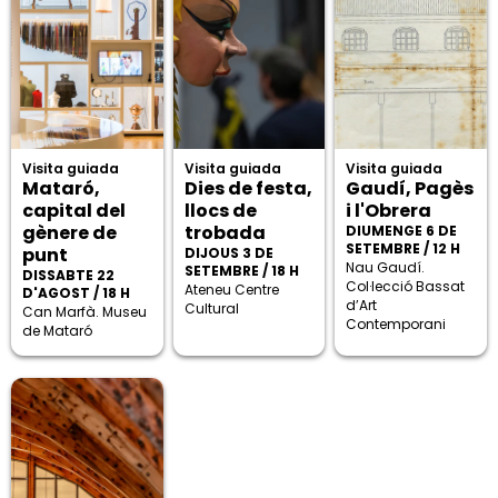
Visita guiada
Visita guiada
Visita guiada
Mataró,
Dies de festa,
Gaudí, Pagès
capital del
llocs de
i l'Obrera
gènere de
trobada
DIUMENGE 6 DE
SETEMBRE / 12 H
punt
DIJOUS 3 DE
Nau Gaudí.
SETEMBRE / 18 H
DISSABTE 22
Col·lecció Bassat
Ateneu Centre
D'AGOST / 18 H
d’Art
Cultural
Can Marfà. Museu
Contemporani
de Mataró