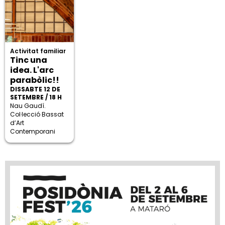
Activitat familiar
Tinc una
idea. L'arc
parabòlic!!
DISSABTE 12 DE
SETEMBRE / 18 H
Nau Gaudí.
Col·lecció Bassat
d’Art
Contemporani