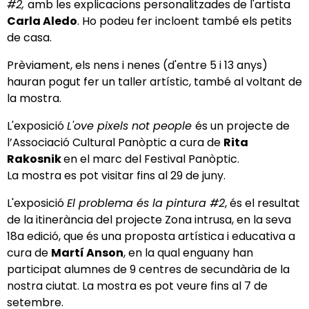
#2,
amb les explicacions personalitzades de l'artista
Carla Aledo
. Ho podeu fer incloent també els petits
de casa.
Prèviament, els nens i nenes (d'entre 5 i 13 anys)
hauran pogut fer un taller artístic, també al voltant de
la mostra.
L'exposició
L'ove pixels not people
és un projecte de
l’Associació Cultural Panòptic a cura de
Rita
Rakosnik
en el marc del Festival Panòptic.
La mostra es pot visitar fins al 29 de juny.
L'exposició
El problema és la pintura #2
, és el resultat
de la itinerància del projecte Zona intrusa, en la seva
18a edició, que és una proposta artística i educativa a
cura de
Martí Anson
, en la qual enguany han
participat alumnes de 9 centres de secundària de la
nostra ciutat. La mostra es pot veure fins al 7 de
setembre.