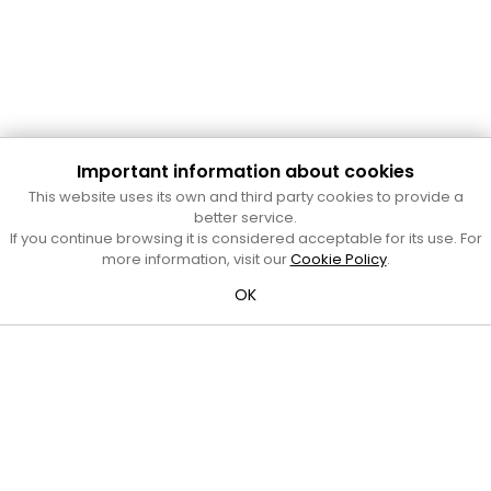
Important information about cookies
Cultura Mataró
This website uses its own and third party cookies to provide a
Ajuntament de Mataró
better service.
C. de Sant Josep, 9 (Mataró, 08302)
If you continue browsing it is considered acceptable for its use. For
Horari d'obertura: dilluns, dimecres i divendres de 10 a 13 h.
more information, visit our
Cookie Policy
.
També podeu contactar-nos a
cultura@ajmataro.cat
o bé
OK
al telèfon al 93 758 23 61
Bústia ciutadana
Crèdits i nota legal