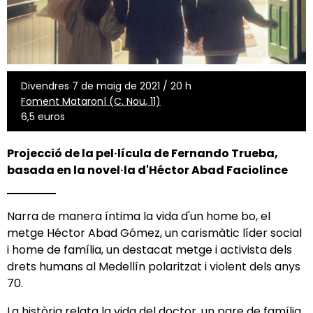
Divendres 7 de maig de 2021 / 20 h
Foment Mataroní (C. Nou, 11)
6,5 euros
Projecció de la pel·lícula de Fernando Trueba,
basada en la novel·la d'Héctor Abad Faciolince
Narra de manera íntima la vida d'un home bo, el
metge Héctor Abad Gómez, un carismàtic líder social
i home de família, un destacat metge i activista dels
drets humans al Medellín polaritzat i violent dels anys
70.
La història relata la vida del doctor, un pare de família