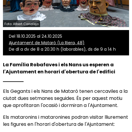
Foto: Albert Canalejo
Del 18.10.2025 al 24.10.2025
Ajuntament de Mataró (La Riera, 48)
De dl a dv de 8 a 20.30 h (laborables), ds de 9 a 14 h
La Família Robafaves i els Nans us esperen a
l'Ajuntament en horari d'obertura de l'edifici
Els Gegants i els Nans de Mataró tenen cercaviles a la
ciutat dues setmanes seguides. És per aquest motiu
que aprofitaran l'ocasió i dormiran a l'Ajuntament.
Els mataronins i mataronines podran visitar lliurement
les figures en l'horari d'obertura de l'Ajuntament: