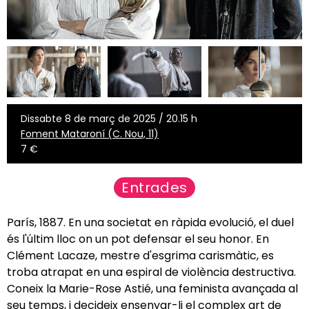
Dissabte 8 de març de 2025 / 20.15 h
Foment Mataroní (C. Nou, 11)
7 €
Entrades
París, 1887. En una societat en ràpida evolució, el duel
és l'últim lloc on un pot defensar el seu honor. En
Clément Lacaze, mestre d'esgrima carismàtic, es
troba atrapat en una espiral de violència destructiva.
Coneix la Marie-Rose Astié, una feminista avançada al
seu temps, i decideix ensenyar-li el complex art de