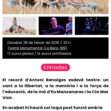
Dissabte 28 de febrer de 2026 / 20 h
Teatre Monumental (La Riera, 169)
17 euros platea / 14 euros amfiteatre
Entrades
El record d’Antoni Benaiges esdevé teatre: un
cant a la llibertat, a la memòria i a la força de
l’educació, de la mà d’Eu Manzanares i la Cia Mar
Vivir.
En acabat hi haurà col·loqui post funció amb la