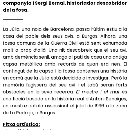
companyia i Sergi Bernal, historiador descobridor
de la fosa.
La Júlia, una noia de Barcelona, passa l
’últim estiu a la
casa del
poble dels seus avis, a Burgos. Alhora, una
fossa comuna de la Guerra Civil està sent exhumada
molt a prop d’allà. Una nit descobreix que el seu avi,
amb demència senil, amaga al pati de casa una antiga
capsa metàl·lica amb records de quan era nen. El
contingut de la capsa i la fossa contenen una història
en comú que la Júlia està decidida a investigar. Però la
memòria fugissera del seu avi i el tabú seran forts
obstacles en la seva recerca.
El mestre i el mar
és
una ficció basada en la història real d’Antoni Benaiges,
un mestre català assassinat el juliol de 1936 a la zona
de
La Pedraja, a Burgos.
Fitxa artística: