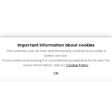
Important information about cookies
Cultura Mataró
This website uses its own and third party cookies to provide a
Ajuntament de Mataró
better service.
C. de Sant Josep, 9 (Mataró, 08302)
If you continue browsing it is considered acceptable for its use. For
Horari d'obertura: dilluns, dimecres i divendres de 10 a 13 h.
more information, visit our
Cookie Policy
.
També podeu contactar-nos a
cultura@ajmataro.cat
o bé
OK
al telèfon al 93 758 23 61
Bústia ciutadana
Crèdits i nota legal