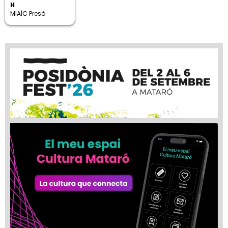
H
M|A|C Presó