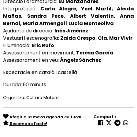
Direcció i dramatúrgia:
Eu Manzanares
Interpretació:
Carla Alegre, Yoel Marfil, Aleida
Mañas, Sandra Pece, Albert Valentín, Anna
Bernal, Maria Armengol i Lucía Monteoliva
Ajudanta de direcció:
Inés Jiménez
Vestuari i escenografia:
Zaida Crespo, Cia. Mar Vivir
Il·luminació:
Eric Rufo
Assessorament en moviment:
Teresa García
Assessorament en veu:
Àngels Sànchez
Espectacle en català i castellà
Durada: 90 minuts
Organitza: Cultura Mataró
Compartir
Afegir a la meva agenda cultural
Recomano l'acte!