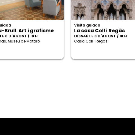
guiada
Visita guiada
-Brull. Art i grafisme
La casa Coll i Regàs
E 8 D'AGOST / 18 H
DISSABTE 8 D'AGOST / 18 H
enas. Museu de Mataró
Casa Coll i Regàs