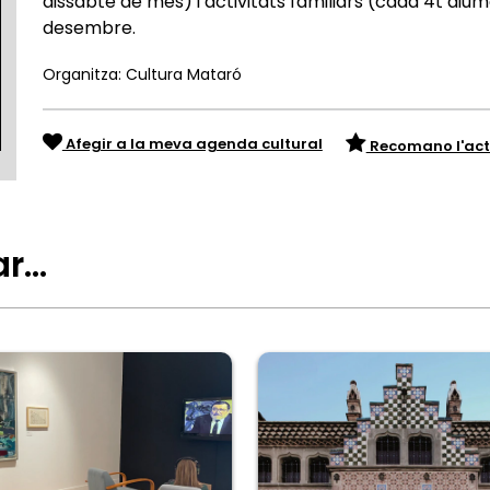
dissabte de mes) i activitats familiars (cada 4t di
desembre.
Organitza: Cultura Mataró
Afegir a la meva agenda cultural
Recomano l'act
ar…