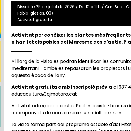
Dissabte 25 de juliol de 2026 / De 10 a 11 h / Can Boet. 
Pablo Iglesias, 83)
Activitat gratuïta
Activitat per conèixer les plantes més freqüents
n'han fet els pobles del Maresme des d'antic. P
Al llarg de la visita es podran identificar les comuni
mediterrani. També es repassaran les propietats i 
aquesta època de l'any.
Activitat gratuïta amb inscripció prèvia
al 937 4
educacultura@ajmataro.cat
Activitat adreçada a adults. Poden assistir-hi nens 
acompanyats de com a mínim un adult per nen.
La visita forma part del programa estable d'activita