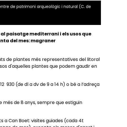
Centre de patrimoni arqueològic i natural (C. de
 al paisatge mediterrani i els usos que
lanta del mes: magraner
tats de plantes més representatives del litoral
usos d'aquelles plantes que podem gaudir en
12 930 (de dl a dv de 9 a 14 h) o bé a l’adreça
de més de 8 anys, sempre que estiguin
ts a Can Boet: visites guiades (cada 4t