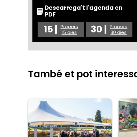
Descarrega't l'agenda en
PDF
15 |
30 |
Propers
Propers
15 dies
30 dies
També et pot interess