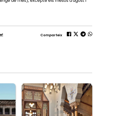
umenge de mes), excepte els mesos d'agost i
e!
Comparteix