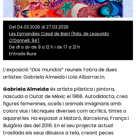
Del 04.03.2026 al 27.03.2026
Les Esmandies Casal de Barri (Rda. de Leopoldo
O’Donnell, 94)
De dl a dv de 9 a 12 h i de 17 a 21 h
Entrada lliure
L’exposició “
Dos mundos
” reuneix l’obra de dues
artistes: Gabriela Almeida i Lola Albarracín.
Gabriela Almeida
és artista plàstica i pintora,
nascuda a Ciutat de Mèxic el 1968. Autodidacta, crea
figures femenines, ocells i animals imaginaris amb
colors vius i tècniques diverses com acrílics, tintes o
aquarel·les. Ha exposat a Mataró, Barcelona, França i
Bulgària des del 2016. En el seu projecte actual
trasllada els seus dibuixos a tela, creant peces