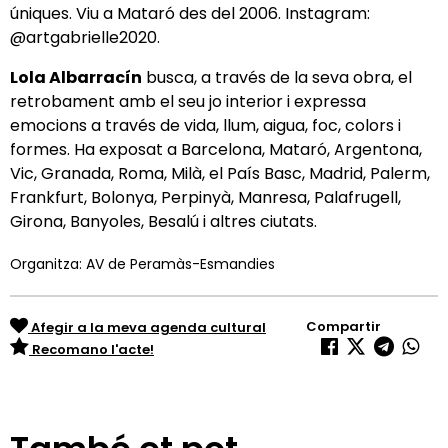
úniques. Viu a Mataró des del 2006. Instagram:
@artgabrielle2020.
Lola Albarracín
busca, a través de la seva obra, el
retrobament amb el seu jo interior i expressa
emocions a través de vida, llum, aigua, foc, colors i
formes. Ha exposat a Barcelona, Mataró, Argentona,
Vic, Granada, Roma, Milà, el País Basc, Madrid, Palerm,
Frankfurt, Bolonya, Perpinyà, Manresa, Palafrugell,
Girona, Banyoles, Besalú i altres ciutats.
Organitza: AV de Peramàs-Esmandies
Compartir
Afegir a la meva agenda cultural
Recomano l'acte!