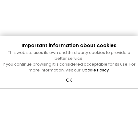
Important information about cookies
Cultura Mataró
This website uses its own and third party cookies to provide a
Ajuntament de Mataró
better service.
C. de Sant Josep, 9 (Mataró, 08302)
If you continue browsing it is considered acceptable for its use. For
Horari d'obertura: dilluns, dimecres i divendres de 10 a 13 h.
more information, visit our
Cookie Policy
.
També podeu contactar-nos a
cultura@ajmataro.cat
o bé
OK
al telèfon al 93 758 23 61
Bústia ciutadana
Crèdits i nota legal
Amb el suport