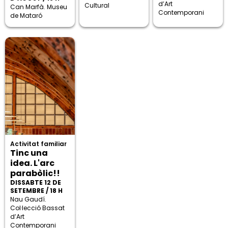
d’Art
Cultural
Can Marfà. Museu
Contemporani
de Mataró
Activitat familiar
Tinc una
idea. L'arc
parabòlic!!
DISSABTE 12 DE
SETEMBRE / 18 H
Nau Gaudí.
Col·lecció Bassat
d’Art
Contemporani