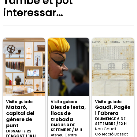
També et pot
interessar…
Visita guiada
Visita guiada
Visita guiada
Mataró,
Dies de festa,
Gaudí, Pagès
capital del
llocs de
i l'Obrera
gènere de
trobada
DIUMENGE 6 DE
SETEMBRE / 12 H
punt
DIJOUS 3 DE
Nau Gaudí.
SETEMBRE / 18 H
DISSABTE 22
Col·lecció Bassat
Ateneu Centre
D'AGOST / 18 H