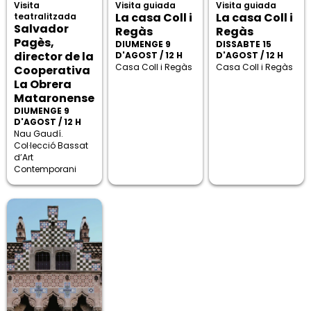
Visita
Visita guiada
Visita guiada
La casa Coll i
La casa Coll i
teatralitzada
Salvador
Regàs
Regàs
Pagès,
DIUMENGE 9
DISSABTE 15
director de la
D'AGOST / 12 H
D'AGOST / 12 H
Casa Coll i Regàs
Casa Coll i Regàs
Cooperativa
La Obrera
Mataronense
DIUMENGE 9
D'AGOST / 12 H
Nau Gaudí.
Col·lecció Bassat
d’Art
Contemporani