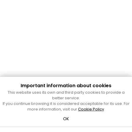
Important information about cookies
Cultura Mataró
This website uses its own and third party cookies to provide a
Ajuntament de Mataró
better service.
C. de Sant Josep, 9 (Mataró, 08302)
If you continue browsing it is considered acceptable for its use. For
Horari d'obertura: dilluns, dimecres i divendres de 10 a 13 h.
more information, visit our
Cookie Policy
.
També podeu contactar-nos a
cultura@ajmataro.cat
o bé
OK
al telèfon al 93 758 23 61
Bústia ciutadana