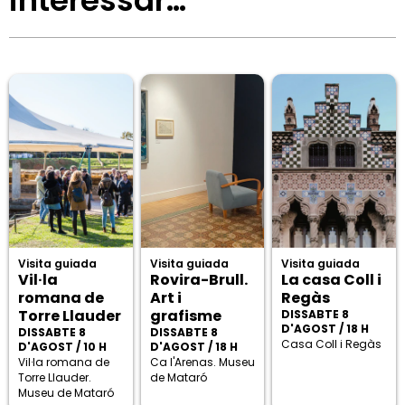
interessar…
Visita guiada
Visita guiada
Visita guiada
Vil·la
Rovira-Brull.
La casa Coll i
romana de
Art i
Regàs
Torre Llauder
grafisme
DISSABTE 8
D'AGOST / 18 H
DISSABTE 8
DISSABTE 8
Casa Coll i Regàs
D'AGOST / 10 H
D'AGOST / 18 H
Vil·la romana de
Ca l'Arenas. Museu
Torre Llauder.
de Mataró
Museu de Mataró