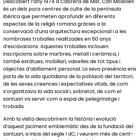
Descobert l’any 1974 a Cabrera de Mar, Can Modolell
és un dels pocs centres de culte de la península
ibèrica que permeten aprofundir en diferents
aspectes de la religió romana gràcies a la
conservació d’una arquitectura excepcional i a les
nombroses troballes realitzades en 50 anys
d’excavacions. Aquestes troballes
inclouen
inscripcions sobre marbres, metall i ceràmica, i
també estàtues, mobiliari, vaixelles de tot tipus i
objectes d’abillament personal. La seva presència ens
parla de la vida quotidiana de la població del territori,
de les seves creences i expectatives vitals, de com
s’organitzava la vida social i, sobretot, de com el
santuari va servir com a espai de pelegrinatge i
trobada.
Amb la visita descobrirem la història i evolució
d’aquest jaciment emblemàtic des de la fundació del
santuari, a inicis del segle I dC, i veurem més de cent-