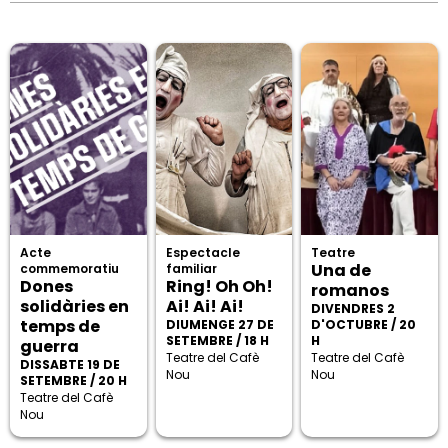
Acte
Espectacle
Teatre
Una de
commemoratiu
familiar
Dones
Ring! Oh Oh!
romanos
solidàries en
Ai! Ai! Ai!
DIVENDRES 2
temps de
DIUMENGE 27 DE
D'OCTUBRE / 20
SETEMBRE / 18 H
H
guerra
Teatre del Cafè
Teatre del Cafè
DISSABTE 19 DE
Nou
Nou
SETEMBRE / 20 H
Teatre del Cafè
Nou