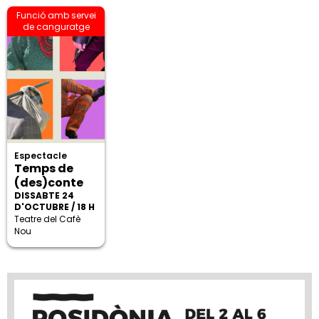
Funció amb servei
de canguratge
Espectacle
Temps de
(des)conte
DISSABTE 24
D'OCTUBRE / 18 H
Teatre del Cafè
Nou