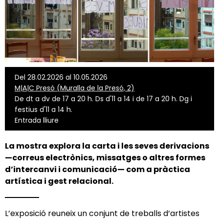
Del 28.02.2026 al 10.05.2026
M|A|C Presó (Muralla de la Presó, 2)
De dt a dv de 17 a 20 h. Ds d'11 a 14 i de 17 a 20 h. Dg i
festius d'11 a 14 h.
Entrada lliure
La mostra explora la carta i les seves derivacions
—correus electrònics, missatges o altres formes
d’intercanvi i comunicació— com a pràctica
artística i gest relacional.
L’exposició
reuneix un conjunt de treballs d’artistes