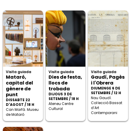
Visita guiada
Visita guiada
Visita guiada
Mataró,
Dies de festa,
Gaudí, Pagès
capital del
llocs de
i l'Obrera
gènere de
trobada
DIUMENGE 6 DE
SETEMBRE / 12 H
punt
DIJOUS 3 DE
Nau Gaudí.
SETEMBRE / 18 H
DISSABTE 22
Col·lecció Bassat
Ateneu Centre
D'AGOST / 18 H
d’Art
Cultural
Can Marfà. Museu
Contemporani
de Mataró