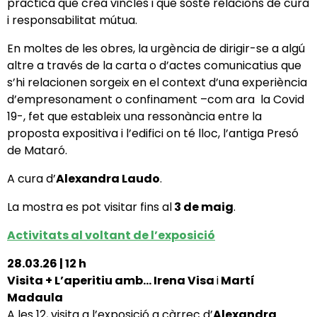
pràctica que crea vincles i que sosté relacions de cura
i responsabilitat mútua.
En moltes de les obres, la urgència de dirigir-se a algú
altre a través de la carta o d’actes comunicatius que
s’hi relacionen sorgeix en el context d’una experiència
d’empresonament o confinament –com ara la Covid
19-, fet que estableix una ressonància entre la
proposta expositiva i l’edifici on té lloc, l’antiga Presó
de Mataró.
A cura d’
Alexandra Laudo
.
La mostra es pot visitar fins al
3 de maig
.
Activitats al voltant de l’exposició
28.03.26 | 12 h
Visita + L’aperitiu amb… Irena Visa
i
Martí
Madaula
A les 12, visita a l’exposició a càrrec d’
Alexandra