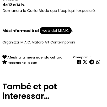
de
12 a 14 h.
Demana a la Carla Aledo que t’expliqui l’exposició
.
web del M|A|C
Més informació al
.
Organitza: M|A|C. Mataró Art Contemporani
Compartir
Afegir a la meva agenda cultural
Recomano l'acte!
També et pot
interessar…