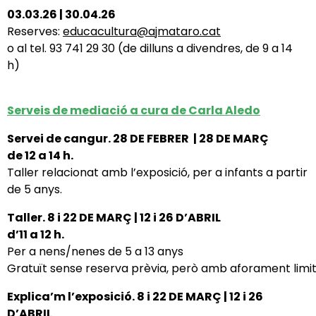
03.03.26 | 30.04.26
Reserves:
educacultura@ajmataro.cat
o al tel. 93 741 29 30 (de dilluns a divendres, de 9 a 14
h)
Serveis de mediació
a cura de Carla Aledo
Servei de cangur.
28 DE FEBRER
| 28 DE MARÇ
de 12 a 14 h.
Taller relacionat amb l’exposició, per a in
fants a partir
de 5 anys.
Taller.
8 i 22 DE MARÇ | 12 i 26 D’ABRIL
d’11 a 12 h.
P
er a nens/nenes de 5 a 13 anys
Gratuït sense reserva prèvia, però amb aforament limit
Explica’m l’exposició.
8 i 22 DE MARÇ | 12 i 26
D’ABRIL