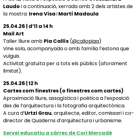
Laudo
i a continuació, xerrada amb 2 dels artistes de
la mostra:
Irena Visa
i
Martí Madaula
25.04.26 | d’11 a 14 h
Mail Art
Taller lliure amb
Pia Callís
(
@caliopiaa
)
Vine sola, acompanyada o amb família l’estona que
vulguis.
Activitat gratuïta per a tots els públics (aforament
limitat).
25.04.26 | 12 h
Cartes com finestres (o finestres com cartes)
Aproximació lliure, assagística i poètica a l’exposició
des de l’arquitectura i la fotografia arquitectònica.
A cura d’
Urtzi Grau
, arquitecte, editor, comissari i co-
director de Quaderns d’arquitectura i urbanisme.
Servei educatiu
a càrrec de Cori Mercadé