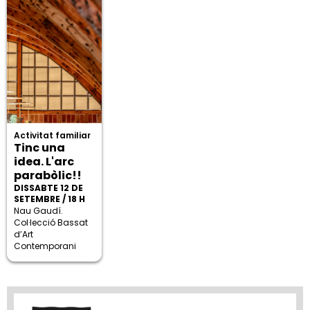
Activitat familiar
Tinc una
idea. L'arc
parabòlic!!
DISSABTE 12 DE
SETEMBRE / 18 H
Nau Gaudí.
Col·lecció Bassat
d’Art
Contemporani