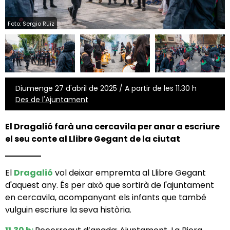
Foto: Sergio Ruiz
Diumenge 27 d'abril de 2025 / A partir de les 11.30 h
Des de l'Ajuntament
El
Dragalió
farà una cercavila per anar a escriure
el seu conte al Llibre Gegant de la ciutat
El
Dragalió
vol deixar empremta al Llibre Gegant
d'aquest any. És per això que sortirà de l'ajuntament
en cercavila, acompanyant els infants que també
vulguin escriure la seva història.