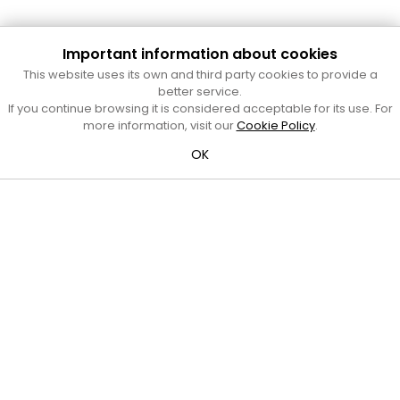
Important information about cookies
Cultura Mataró
This website uses its own and third party cookies to provide a
Ajuntament de Mataró
better service.
C. de Sant Josep, 9 (Mataró, 08302)
If you continue browsing it is considered acceptable for its use. For
Horari d'obertura: dilluns, dimecres i divendres de 10 a 13 h.
more information, visit our
Cookie Policy
.
També podeu contactar-nos a
cultura@ajmataro.cat
o bé
OK
al telèfon al 93 758 23 61
Bústia ciutadana
Crèdits i nota legal
Amb el suport