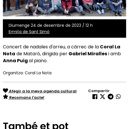
Diumenge 24 de desembre de 2023 / 12 h
Ermita de Sant Simó
Concert de nadales d'arreu, a càrrec de la
Coral La
Nota
de Mataró, dirigida per
Gabriel Miralles
i amb
Anna Puig
al piano.
Organitza: Coral La Nota
Compartir
Afegir a la meva agenda cultural
Recomano l'acte!
També et pot