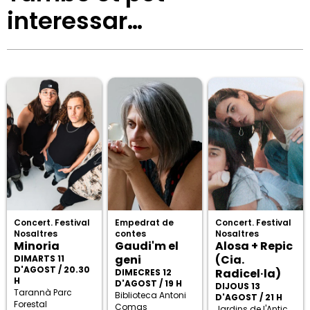
interessar…
Concert. Festival
Empedrat de
Concert. Festival
Nosaltres
contes
Nosaltres
Minoria
Gaudi'm el
Alosa + Repic
geni
(Cia.
DIMARTS 11
D'AGOST / 20.30
Radicel·la)
DIMECRES 12
H
D'AGOST / 19 H
DIJOUS 13
Tarannà Parc
Biblioteca Antoni
D'AGOST / 21 H
Forestal
Comas
Jardins de l'Antic