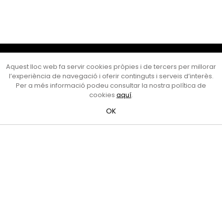
Cultura Mataró
Aquest lloc web fa servir cookies pròpies i de tercers per millorar
Ajuntament de Mataró
l’experiència de navegació i oferir continguts i serveis d’interès.
C. de Sant Josep, 9 (Mataró, 08302)
Per a més informació podeu consultar la nostra política de
Horari d'obertura: dilluns, dimecres i divendres de 10 a 13 h.
cookies
aquí
.
També podeu contactar-nos a
cultura@ajmataro.cat
o bé
OK
al telèfon al 93 758 23 61
Bústia ciutadana
Crèdits i nota legal
Amb el suport