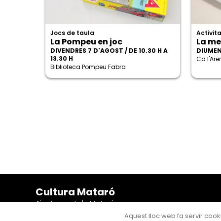
Jocs de taula
Activita
La Pompeu en joc
La me
DIVENDRES 7 D'AGOST / DE 10.30 H A
DIUMEN
13.30 H
Ca l'Ar
Biblioteca Pompeu Fabra
Cultura Mataró
Ajuntament de Mataró
C. de Sant Josep, 9 (Mataró, 08302)
Aquest lloc web fa servir cooki