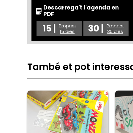
Descarrega't l'agenda en
PDF
15 |
30 |
Propers
Propers
15 dies
30 dies
També et pot interess