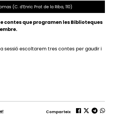
omas (C. d’Enric Prat de la Riba, 110)
 de contes que programen les Biblioteques
etembre.
a sessió escoltarem tres contes per gaudir i
e!
Comparteix