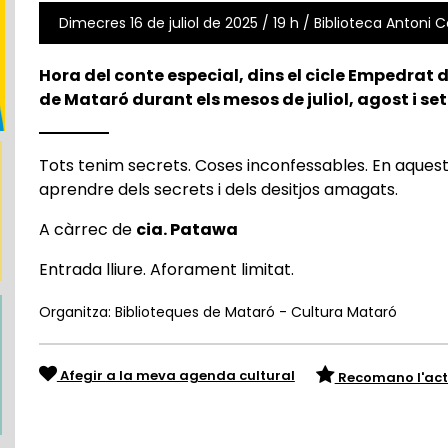
Dimecres 16 de juliol de 2025 / 19 h / Biblioteca Antoni C
Hora del conte especial, dins el cicle Empedrat
de Mataró durant els mesos de juliol, agost i s
Tots tenim secrets. Coses inconfessables. En aquest
aprendre dels secrets i dels desitjos amagats.
A càrrec de
cia. Patawa
Entrada lliure. Aforament limitat.
Organitza: Biblioteques de Mataró - Cultura Mataró
Afegir a la meva agenda cultural
Recomano l'act