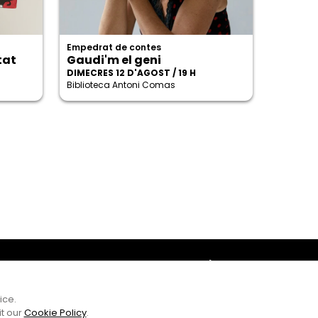
Empedrat de contes
tat
Gaudi'm el geni
DIMECRES 12 D'AGOST / 19 H
Biblioteca Antoni Comas
Amb el suport
ice.
it our
Cookie Policy
.