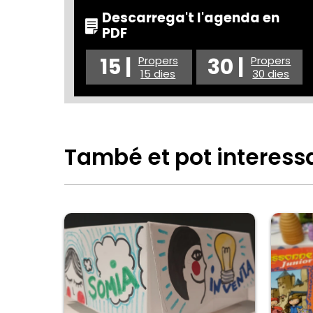
Descarrega't l'agenda en
PDF
15 |
30 |
Propers
Propers
15 dies
30 dies
També et pot interess