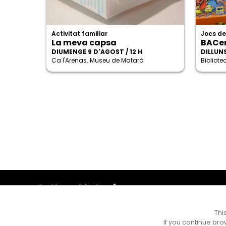
Activitat familiar
Jocs de
La meva capsa
BACe
DIUMENGE 9 D'AGOST / 12 H
DILLUNS
Ca l'Arenas. Museu de Mataró
Bibliot
Cultura Mataró
Ajuntament de Mataró
C. de Sant Josep, 9 (Mataró, 08302)
Thi
Horari d'obertura: dilluns, dimecres i divendres de 10 a
If you continue bro