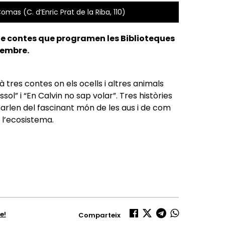
mas (C. d’Enric Prat de la Riba, 110)
 de contes que programen les Biblioteques
etembre.
 tres contes on els ocells i altres animals
ussol” i “En Calvin no sap volar”. Tres històries
parlen del fascinant món de les aus i de com
 l’ecosistema.
e!
Comparteix