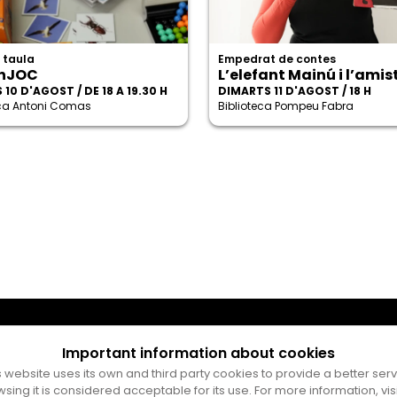
 taula
Empedrat de contes
nJOC
L’elefant Mainú i l’amis
 10 D'AGOST / DE 18 A 19.30 H
DIMARTS 11 D'AGOST / 18 H
eca Antoni Comas
Biblioteca Pompeu Fabra
Important information about cookies
s website uses its own and third party cookies to provide a better serv
wsing it is considered acceptable for its use. For more information, vis