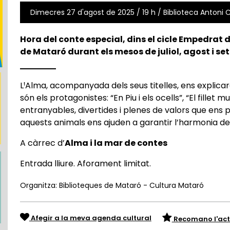
Dimecres 27 d'agost de 2025 / 19 h / Biblioteca Antoni Co
Hora del conte especial, dins el cicle Empedrat
de Mataró durant els mesos de juliol, agost i s
LꞋAlma, acompanyada dels seus titelles, ens explicarà
són els protagonistes: “En Piu i els ocells”, “El fillet m
entranyables, divertides i plenes de valors que ens 
aquests animals ens ajuden a garantir l’harmonia de
A càrrec d’
Alma i la mar de contes
Entrada lliure. Aforament limitat.
Organitza: Biblioteques de Mataró - Cultura Mataró
Afegir a la meva agenda cultural
Recomano l'act