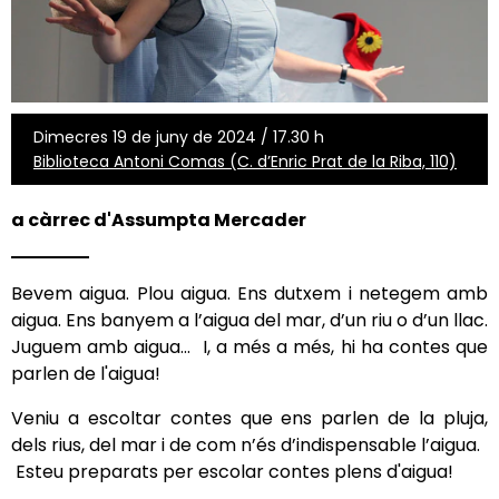
Dimecres 19 de juny de 2024 / 17.30 h
Biblioteca Antoni Comas (C. d’Enric Prat de la Riba, 110)
a càrrec d'Assumpta Mercader
Bevem aigua. Plou aigua. Ens dutxem i netegem amb
aigua. Ens banyem a l’aigua del mar, d’un riu o d’un llac.
Juguem amb aigua... I, a més a més, hi ha contes que
parlen de l'aigua!
Veniu a escoltar contes que ens parlen de la pluja,
dels rius, del mar i de com n’és d’indispensable l’aigua.
Esteu preparats per escolar contes plens d'aigua!