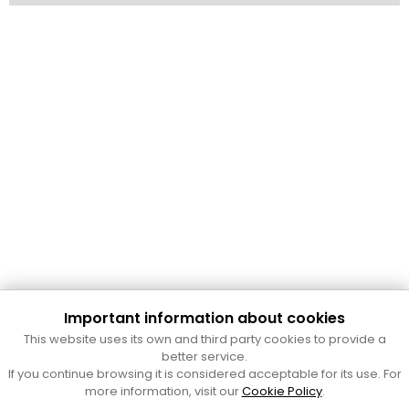
Important information about cookies
Cultura Mataró
This website uses its own and third party cookies to provide a
Ajuntament de Mataró
better service.
C. de Sant Josep, 9 (Mataró, 08302)
If you continue browsing it is considered acceptable for its use. For
Horari d'obertura: dilluns, dimecres i divendres de 10 a 13 h.
more information, visit our
Cookie Policy
.
També podeu contactar-nos a
cultura@ajmataro.cat
o bé