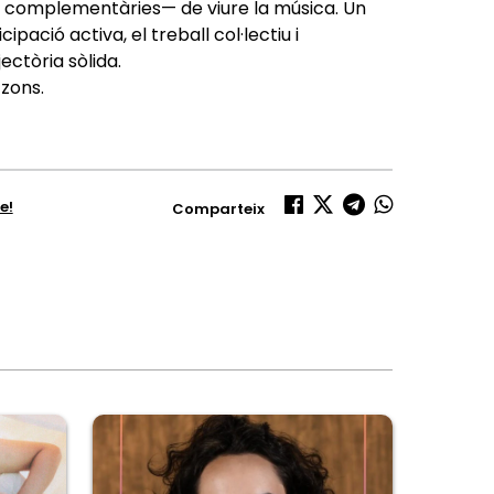
i complementàries— de viure la música. Un
ació activa, el treball col·lectiu i
ectòria sòlida.
tzons.
e!
Comparteix