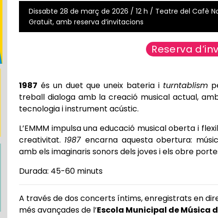
Dissabte 28 de març de 2026 / 12 h / Teatre del Cafè Nou
Gratuït, amb reserva d’invitacions
Reserva d’inv
1987
és un duet que uneix bateria i
turntablism
pe
treball dialoga amb la creació musical actual, amb
tecnologia i instrument acústic.
L’EMMM impulsa una educació musical oberta i flexible
creativitat.
1987
encarna aquesta obertura: músic
amb els imaginaris sonors dels joves i els obre porte
Durada: 45-60 minuts
A través de dos concerts íntims, enregistrats en dire
més avançades de l’
Escola Municipal de Música 