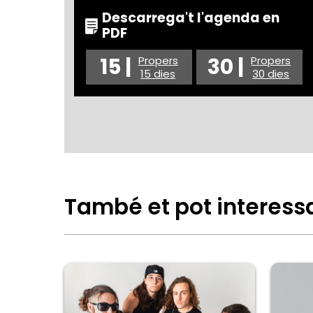
Descarrega't l'agenda en
PDF
15 |
30 |
Propers
Propers
15 dies
30 dies
També et pot interess