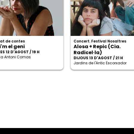
at de contes
Concert. Festival Nosaltres
'm el geni
Alosa + Repic (Cia.
Radicel·la)
S 12 D'AGOST / 19 H
eca Antoni Comas
DIJOUS 13 D'AGOST / 21 H
Jardins de l'Antic Escorxador