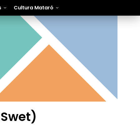
s
Cultura Mataró
 Swet)