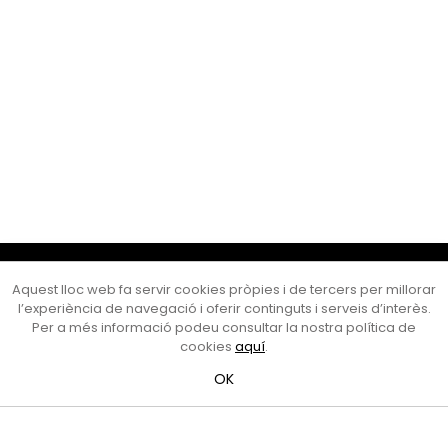
Cultura Mataró
Aquest lloc web fa servir cookies pròpies i de tercers per millorar
Ajuntament de Mataró
l’experiència de navegació i oferir continguts i serveis d’interès.
C. de Sant Josep, 9 (Mataró, 08302)
Per a més informació podeu consultar la nostra política de
Horari d'obertura: dilluns, dimecres i divendres de 10 a 13 h.
cookies
aquí
.
També podeu contactar-nos a
cultura@ajmataro.cat
o bé
OK
al telèfon al 93 758 23 61
Bústia ciutadana