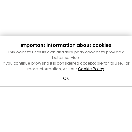
Important information about cookies
Cultura Mataró
This website uses its own and third party cookies to provide a
Ajuntament de Mataró
better service.
C. de Sant Josep, 9 (Mataró, 08302)
If you continue browsing it is considered acceptable for its use. For
Horari d'obertura: dilluns, dimecres i divendres de 10 a 13 h.
more information, visit our
Cookie Policy
.
També podeu contactar-nos a
cultura@ajmataro.cat
o bé
OK
al telèfon al 93 758 23 61
Bústia ciutadana
Crèdits i nota legal