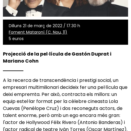
Dilluns 21 de març de 2022 / 17.30 h
Foment Mataroní (C. Nou, 11)
5 euros
Projecció de la pel·lícula de Gastón Duprat i
Mariano Cohn
A la recerca de transcendència i prestigi social, un
empresari multimilionari decideix fer una pel·lícula que
deixi empremta. Per això, contracta els millors: un
equip estel·lar format per la cèlebre cineasta Lola
Cuevas (Penélope Cruz) i dos reconeguts actors, de
talent enorme, però amb un ego encara més gran:
l'actor de Hollywood Félix Rivero (Antonio Banderas) i
l'actor radical de teatre Iván Torres (Oscar Martínez).