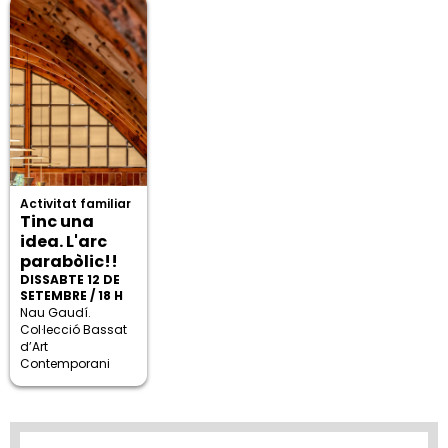
Activitat familiar
Tinc una
idea. L'arc
parabòlic!!
DISSABTE 12 DE
SETEMBRE / 18 H
Nau Gaudí.
Col·lecció Bassat
d’Art
Contemporani