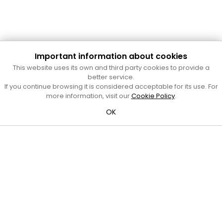
Important information about cookies
Cultura Mataró
This website uses its own and third party cookies to provide a
Ajuntament de Mataró
better service.
C. de Sant Josep, 9 (Mataró, 08302)
If you continue browsing it is considered acceptable for its use. For
Horari d'obertura: dilluns, dimecres i divendres de 10 a 13 h.
more information, visit our
Cookie Policy
.
També podeu contactar-nos a
cultura@ajmataro.cat
o bé
OK
al telèfon al 93 758 23 61
Bústia ciutadana
Crèdits i nota legal
Amb el suport