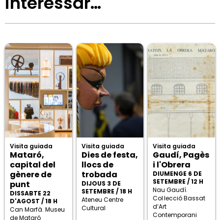
interessar…
Visita guiada
Visita guiada
Visita guiada
Mataró,
Dies de festa,
Gaudí, Pagès
capital del
llocs de
i l'Obrera
gènere de
trobada
DIUMENGE 6 DE
SETEMBRE / 12 H
punt
DIJOUS 3 DE
Nau Gaudí.
SETEMBRE / 18 H
DISSABTE 22
Col·lecció Bassat
Ateneu Centre
D'AGOST / 18 H
d’Art
Cultural
Can Marfà. Museu
Contemporani
de Mataró