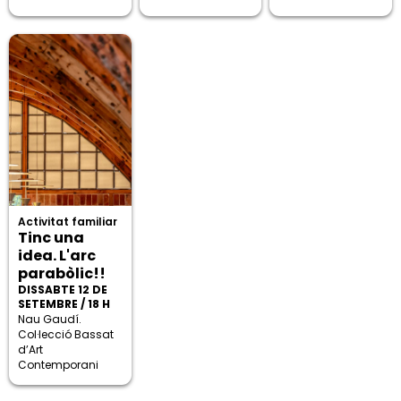
Activitat familiar
Tinc una
idea. L'arc
parabòlic!!
DISSABTE 12 DE
SETEMBRE / 18 H
Nau Gaudí.
Col·lecció Bassat
d’Art
Contemporani