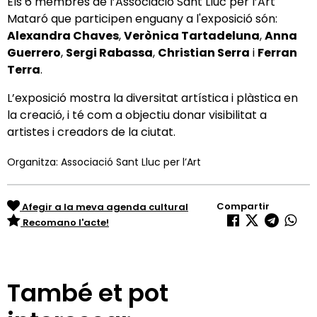
Els 6 membres de l’Associació Sant Lluc per l’Art
Mataró que participen enguany a l'exposició són:
Alexandra Chaves
,
Verònica Tartadeluna
,
Anna
Guerrero
,
Sergi Rabassa
,
Christian Serra
i
Ferran
Terra
.
L’exposició mostra la diversitat artística i plàstica en
la creació, i té com a objectiu donar visibilitat a
artistes i creadors de la ciutat.
Organitza: Associació Sant Lluc per l’Art
Compartir
Afegir a la meva agenda cultural
Recomano l'acte!
També et pot