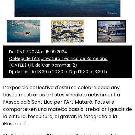
Del 05.07.2024 al 15.09.2024
Col·legi de l'Arquitectura Tècnica de Barcelona
(CATEB) (Pl. de Can Xammar, 2)
Dj, dv i ds: de 18.30 a 20.30 h. Dg d'11.30 a 13.30 h
L’exposició col·lectiva d'estiu se celebra cada any
busca mostrar sis artistes vinculats activament a
l’Associació Sant Lluc per l’Art Mataró. Tots ells
comparteixen una mateixa passió: treballar i gaudir de
la pintura, l’escultura, el gravat, la fotografia o la
il·lustració.