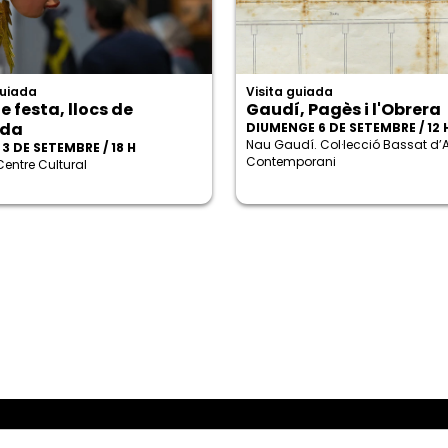
guiada
Visita guiada
e festa, llocs de
Gaudí, Pagès i l'Obrera
ada
DIUMENGE 6 DE SETEMBRE / 12 
Nau Gaudí. Col·lecció Bassat d’A
3 DE SETEMBRE / 18 H
Contemporani
Centre Cultural