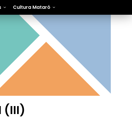
s
Cultura Mataró
(III)