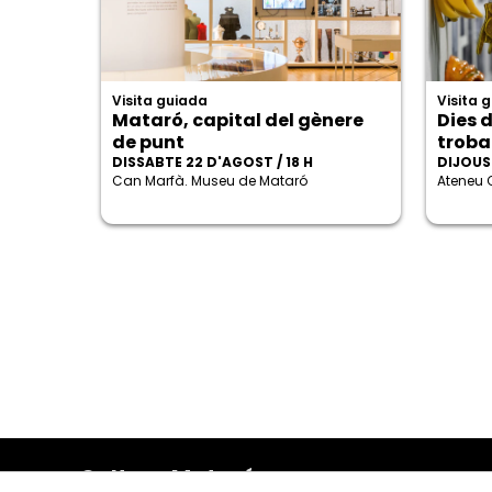
Visita guiada
Visita 
Mataró, capital del gènere
Dies d
de punt
trob
DISSABTE 22 D'AGOST / 18 H
DIJOUS 
Can Marfà. Museu de Mataró
Ateneu 
Cultura Mataró