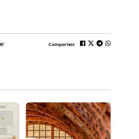
e!
Comparteix