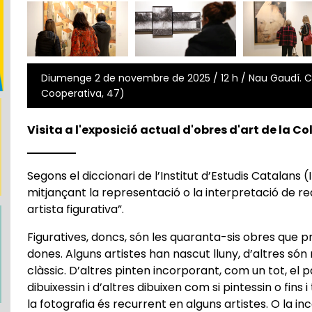
Diumenge 2 de novembre de 2025 / 12 h / Nau Gaudí. Co
Cooperativa, 47)
Visita a l'exposició actual d'obres d'art de la C
Segons el diccionari de l’Institut d’Estudis Catalans (I
mitjançant la representació o la interpretació de rea
artista figurativa”.
Figuratives, doncs, són les quaranta-sis obres que pr
dones. Alguns artistes han nascut lluny, d’altres són
clàssic. D’altres pinten incorporant, com un tot, el 
dibuixessin i d’altres dibuixen com si pintessin o fins 
la fotografia és recurrent en alguns artistes. O la in