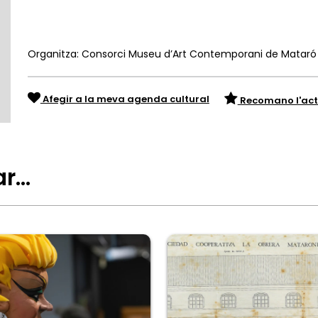
Organitza: Consorci Museu d’Art Contemporani de Mataró
Afegir a la meva agenda cultural
Recomano l'act
ar…