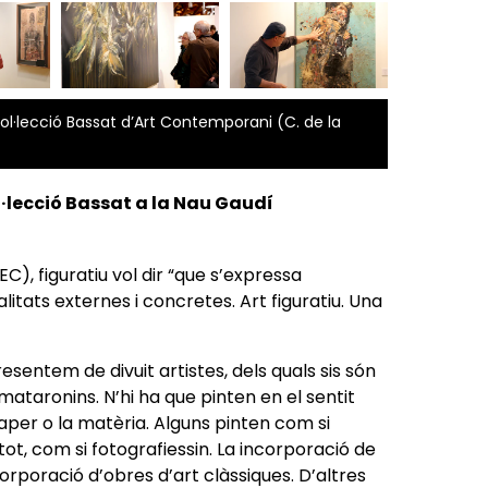
l·lecció Bassat d’Art Contemporani (C. de la
ol·lecció Bassat a la Nau Gaudí
EC), figuratiu vol dir “que s’expressa
litats externes i concretes. Art figuratiu. Una
esentem de divuit artistes, dels quals sis són
 mataronins. N’hi ha que pinten en el sentit
paper o la matèria. Alguns pinten com si
i tot, com si fotografiessin. La incorporació de
corporació d’obres d’art clàssiques. D’altres