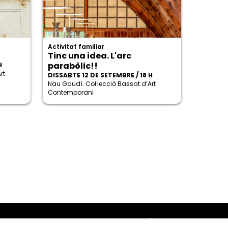
Activitat familiar
Tinc una idea. L'arc
parabòlic!!
H
rt
DISSABTE 12 DE SETEMBRE / 18 H
Nau Gaudí. Col·lecció Bassat d’Art
Contemporani
Amb el suport