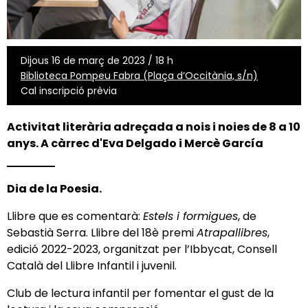
Dijous 16 de març de 2023 / 18 h
Biblioteca Pompeu Fabra (Plaça d’Occitània, s/n)
Cal inscripció prèvia
Activitat literària adreçada a nois i noies de 8 a 10
anys. A càrrec d'Eva Delgado i Mercè García
Dia de la Poesia.
Llibre que es comentarà:
Estels i formigues
, de
Sebastià Serra. Llibre del 18è premi
Atrapallibres
,
edició 2022-2023, organitzat per l’Ibbycat, Consell
Català del Llibre Infantil i juvenil.
Club de lectura infantil per fomentar el gust de la