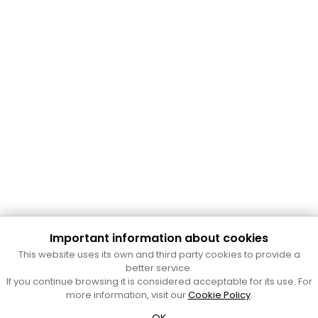
Important information about cookies
Cultura Mataró
This website uses its own and third party cookies to provide a
Ajuntament de Mataró
better service.
C. de Sant Josep, 9 (Mataró, 08302)
If you continue browsing it is considered acceptable for its use. For
Horari d'obertura: dilluns, dimecres i divendres de 10 a 13 h.
more information, visit our
Cookie Policy
.
També podeu contactar-nos a
cultura@ajmataro.cat
o bé