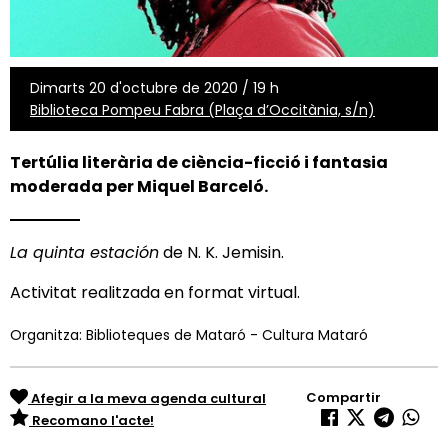
Dimarts 20 d'octubre de 2020 / 19 h
Biblioteca Pompeu Fabra (Plaça d’Occitània, s/n)
Tertúlia literària de ciència-ficció i fantasia
moderada per
Miquel Barceló
.
La quinta estación
de N. K. Jemisin.
Activitat realitzada en format virtual.
Organitza: Biblioteques de Mataró - Cultura Mataró
Compartir
Afegir a la meva agenda cultural
Recomano l'acte!