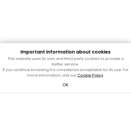
Important information about cookies
Cultura Mataró
This website uses its own and third party cookies to provide a
Ajuntament de Mataró
better service.
C. de Sant Josep, 9 (Mataró, 08302)
If you continue browsing it is considered acceptable for its use. For
Horari d'obertura: dilluns, dimecres i divendres de 10 a 13 h.
more information, visit our
Cookie Policy
.
També podeu contactar-nos a
cultura@ajmataro.cat
o bé
OK
al telèfon al 93 758 23 61
Bústia ciutadana
Crèdits i nota legal