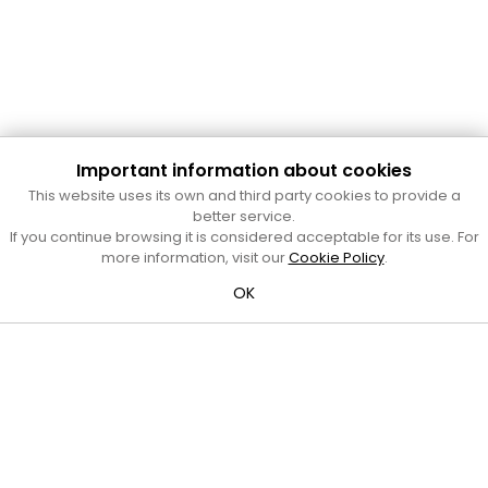
Important information about cookies
Cultura Mataró
This website uses its own and third party cookies to provide a
Ajuntament de Mataró
better service.
C. de Sant Josep, 9 (Mataró, 08302)
If you continue browsing it is considered acceptable for its use. For
Horari d'obertura: dilluns, dimecres i divendres de 10 a 13 h.
more information, visit our
Cookie Policy
.
També podeu contactar-nos a
cultura@ajmataro.cat
o bé
OK
al telèfon al 93 758 23 61
Bústia ciutadana
Crèdits i nota legal