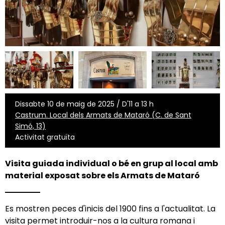
Dissabte 10 de maig de 2025 / D'11 a 13 h
Castrum. Local dels Armats de Mataró (C. de Sant
Simó, 13)
Activitat gratuïta
Visita guiada individual o bé en grup al local amb
material exposat sobre els Armats de Mataró
Es mostren peces d'inicis del 1900 fins a l'actualitat. La
visita permet introduir-nos a la cultura romana i