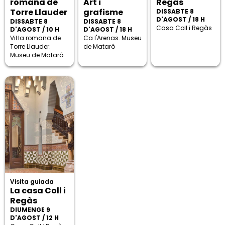
romana de
Art i
Regàs
Torre Llauder
grafisme
DISSABTE 8
D'AGOST / 18 H
DISSABTE 8
DISSABTE 8
Casa Coll i Regàs
D'AGOST / 10 H
D'AGOST / 18 H
Vil·la romana de
Ca l'Arenas. Museu
Torre Llauder.
de Mataró
Museu de Mataró
Visita guiada
La casa Coll i
Regàs
DIUMENGE 9
D'AGOST / 12 H