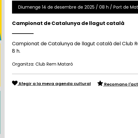
Diumenge 14 de desembre de 2025 / 08 h / Port de Ma
Campionat de Catalunya de llagut català
Campionat de Catalunya de llagut català del Club 
8 h.
Organitza: Club Rem Mataró
Afegir a la meva agenda cultural
Recomano l'act