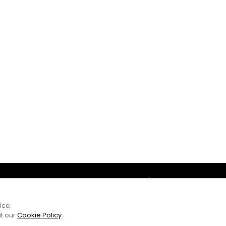
Amb el suport
ice.
it our
Cookie Policy
.