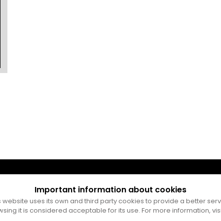
Important information about cookies
s website uses its own and third party cookies to provide a better serv
wsing it is considered acceptable for its use. For more information, vis