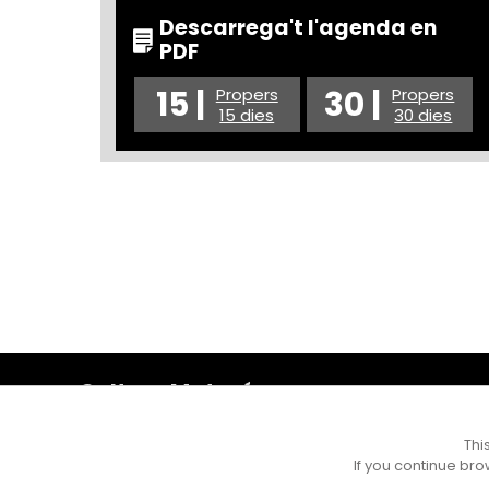
Descarrega't l'agenda en
PDF
15 |
30 |
Propers
Propers
15 dies
30 dies
Cultura Mataró
Ajuntament de Mataró
C. de Sant Josep, 9 (Mataró, 08302)
Thi
Horari d'obertura: dilluns, dimecres i divendres de 10 a
If you continue bro
13 h. També podeu contactar-nos a