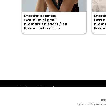
Empedrat de contes
Empedr
Gaudi'm el geni
Berta
DIMECRES 12 D'AGOST / 19 H
DIMECRE
Biblioteca Antoni Comas
Bibliot
Cultura Mataró
Ajuntament de Mataró
C. de Sant Josep, 9 (Mataró, 08302)
Thi
Horari d'obertura: dilluns, dimecres i divendres de 10 a
If you continue bro