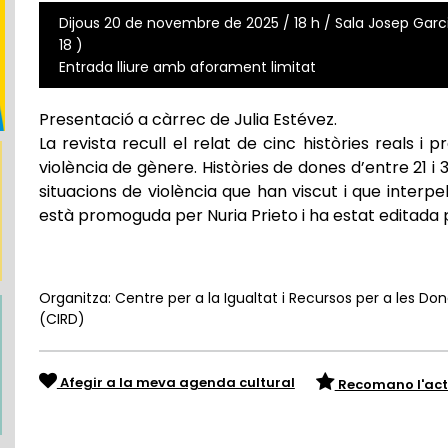
Dijous 20 de novembre de 2025 / 18 h / Sala Josep Garcia
18 )
Entrada lliure amb aforament limitat
Presentació a càrrec de Julia Estévez.
La revista recull el relat de cinc històries reals 
violència de gènere. Històries de dones d’entre 21 
situacions de violència que han viscut i que interpel
està promoguda per Nuria Prieto i ha estat editada pe
Organitza: Centre per a la Igualtat i Recursos per a les Done
(CIRD)
Afegir a la meva agenda cultural
Recomano l'act