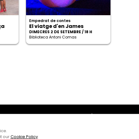
Empedrat de contes
ça
El viatge d'en James
DIMECRES 2 DE SETEMBRE / 18 H
Biblioteca Antoni Comas
Amb el suport
ice.
it our
Cookie Policy
.