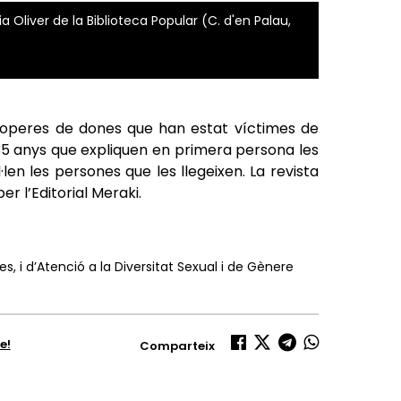
 Oliver de la Biblioteca Popular (C. d'en Palau,
i properes de dones que han estat víctimes de
i 35 anys que expliquen en primera persona les
·len les persones que les llegeixen. La revista
r l’Editorial Meraki.
s, i d’Atenció a la Diversitat Sexual i de Gènere
e!
Comparteix