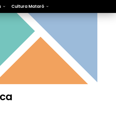
s
Cultura Mataró
aca