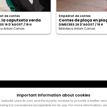
at de contes
Empedrat de contes
, la caputxeta verda
Contes de plaça en pla
S 19 D'AGOST / 19 H
DIMECRES 26 D'AGOST / 19 H
eca Antoni Comas
Biblioteca Antoni Comas
Important information about cookies
s website uses its own and third party cookies to provide a better serv
wsing it is considered acceptable for its use. For more information, vis