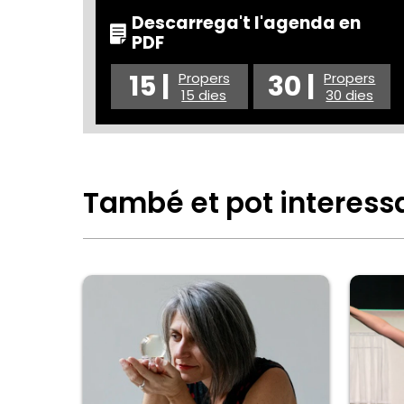
Descarrega't l'agenda en
PDF
15 |
30 |
Propers
Propers
15 dies
30 dies
També et pot interess