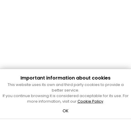
Important information about cookies
Cultura Mataró
This website uses its own and third party cookies to provide a
Ajuntament de Mataró
better service.
C. de Sant Josep, 9 (Mataró, 08302)
If you continue browsing it is considered acceptable for its use. For
Horari d'obertura: dilluns, dimecres i divendres de 10 a 13 h.
more information, visit our
Cookie Policy
.
També podeu contactar-nos a
cultura@ajmataro.cat
o bé
OK
al telèfon al 93 758 23 61
Bústia ciutadana