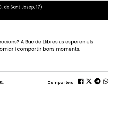
C. de Sant Josep, 17)
ocions? A Buc de Llibres us esperen els
, somiar i compartir bons moments.
e!
Comparteix