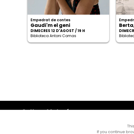
Empedrat de contes
Empedr
Gaudi'm el geni
Berta
DIMECRES 12 D'AGOST / 19 H
DIMECRE
Biblioteca Antoni Comas
Bibliot
Cultura Mataró
Ajuntament de Mataró
C. de Sant Josep, 9 (Mataró, 08302)
Thi
Horari d'obertura: dilluns, dimecres i divendres de 10 a
If you continue bro