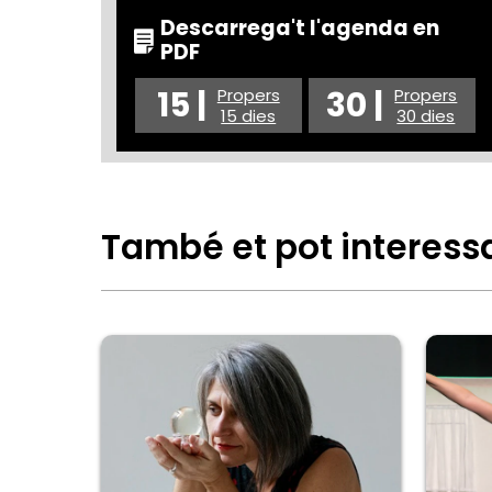
Descarrega't l'agenda en
PDF
15 |
30 |
Propers
Propers
15 dies
30 dies
També et pot interess