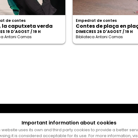
at de contes
Empedrat de contes
, la caputxeta verda
Contes de plaça en pla
S 19 D'AGOST / 19 H
DIMECRES 26 D'AGOST / 19 H
eca Antoni Comas
Biblioteca Antoni Comas
Important information about cookies
s website uses its own and third party cookies to provide a better serv
wsing it is considered acceptable for its use. For more information, vis