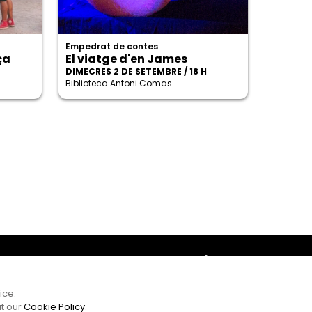
Empedrat de contes
ça
El viatge d'en James
DIMECRES 2 DE SETEMBRE / 18 H
Biblioteca Antoni Comas
Amb el suport
ice.
it our
Cookie Policy
.