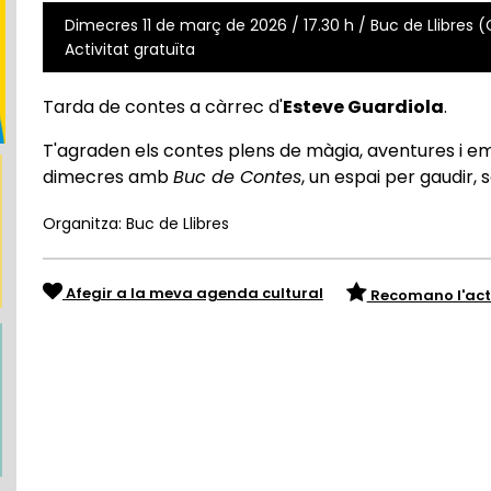
Dimecres 11 de març de 2026 / 17.30 h / Buc de Llibres (
Activitat gratuïta
Tarda de contes a càrrec d'
Esteve Guardiola
.
T'agraden els contes plens de màgia, aventures i em
dimecres amb
Buc de Contes
, un espai per gaudir
Organitza: Buc de Llibres
Afegir a la meva agenda cultural
Recomano l'act