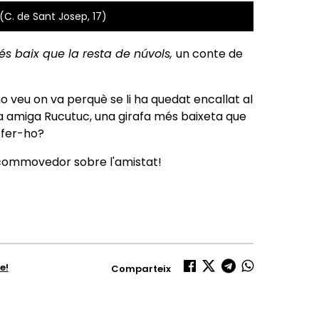
(C. de Sant Josep, 17)
és baix que la resta de núvols
,
un conte de
no veu on va perquè se li ha quedat encallat al
va amiga Rucutuc, una girafa més baixeta que
e fer-ho?
 commovedor sobre l'amistat!
e!
Comparteix