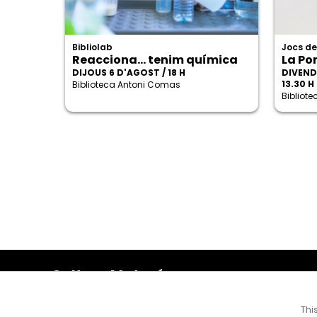
Bibliolab
Jocs de
Reacciona... tenim química
La Po
DIJOUS 6 D'AGOST / 18 H
DIVENDR
13.30 H
Biblioteca Antoni Comas
Bibliot
Cultura Mataró
Ajuntament de Mataró
C. de Sant Josep, 9 (Mataró, 08302)
Thi