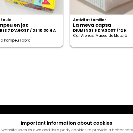
 taula
Activitat familiar
mpeu en joc
La meva capsa
ES 7 D'AGOST / DE 10.30 H A
DIUMENGE 9 D'AGOST / 12 H
Ca l'Arenas. Museu de Mataró
eca Pompeu Fabra
Important information about cookies
s website uses its own and third party cookies to provide a better serv