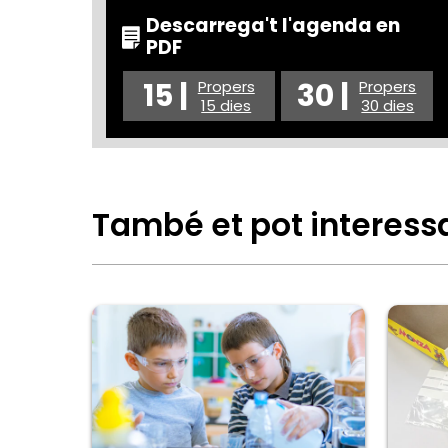
Descarrega't l'agenda en
PDF
15 |
30 |
Propers
Propers
15 dies
30 dies
També et pot interess