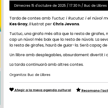
Dimecres 15 d'octubre de 2025 / 17.30 h / Buc de Llibres 
Tarda de contes amb
Tuctuc i Rucutuc i el núvol m
Kes Gray
, il·lustrat per
Chris Jevons
.
Tuctuc, una girafa més alta que la resta de girafes, 
cap un núvol més baix que la resta de núvols. La se
la resta de girafes, haurà de guiar-la. Serà capaç d
Un llibre amb desplegables, absurdament divertit i
La tarda continuarà amb altres contes.
Organitza: Buc de Llibres
Afegir a la meva agenda cultural
Recomano l'act