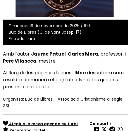
Dimecres 19 de novembre de 2025 / 19 h
Buc de Llibres (C. de Sant Josep, 17)
Entrada lliure
Amb l'autor
Jaume Patuel
,
Carles Mora
, professor, i
Pere Vilaseca
, mestre.
Al llarg de les pàgines d'aquest llibre descobrim com
resoldre de manera eficaç tots els reptes que ens
presenta el dia a dia.
Organitza: Buc de Llibres + Associació Cristianisme al segle
XXI
Compartir
Afegir a la meva agenda cultural
Recomano l'acte!