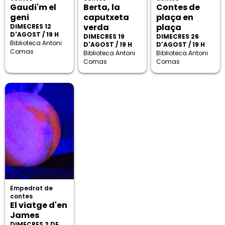
Gaudi'm el
Berta, la
Contes de
geni
caputxeta
plaça en
verda
plaça
DIMECRES 12
D'AGOST / 19 H
DIMECRES 19
DIMECRES 26
Biblioteca Antoni
D'AGOST / 19 H
D'AGOST / 19 H
Comas
Biblioteca Antoni
Biblioteca Antoni
Comas
Comas
Empedrat de
contes
El viatge d'en
James
DIMECRES 2 DE