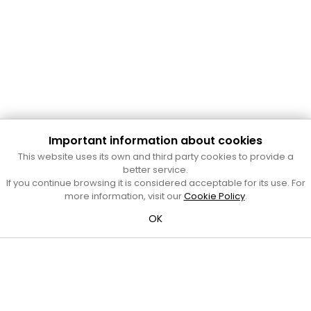
Important information about cookies
Cultura Mataró
This website uses its own and third party cookies to provide a
Ajuntament de Mataró
better service.
C. de Sant Josep, 9 (Mataró, 08302)
If you continue browsing it is considered acceptable for its use. For
Horari d'obertura: dilluns, dimecres i divendres de 10 a 13 h.
more information, visit our
Cookie Policy
.
També podeu contactar-nos a
cultura@ajmataro.cat
o bé
OK
al telèfon al 93 758 23 61
Bústia ciutadana
Crèdits i nota legal