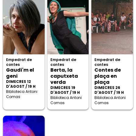
Empedrat de
Empedrat de
Empedrat de
contes
contes
contes
Gaudi'm el
Berta, la
Contes de
geni
caputxeta
plaça en
verda
plaça
DIMECRES 12
D'AGOST / 19 H
DIMECRES 19
DIMECRES 26
Biblioteca Antoni
D'AGOST / 19 H
D'AGOST / 19 H
Comas
Biblioteca Antoni
Biblioteca Antoni
Comas
Comas