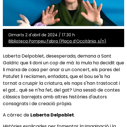
Dimarts 2 d'abril de 2024 / 17.30 h
Biblioteca Pompeu Fabra (Plaça d’Occitània, s/n)
Laberta Delpoblet, desesperada, demana a Sant
Galdric que li doni un cop de mà: la mula ha decidit que
li marxa de casa per anar a un concert, els pares del
Patufet li reclamen, enfadats, que el bou se'ls ha
tornat a cruspir la criatura, els naps s'han trastocat i
el gat... què se n'ha fet, del gat? Una sessió de contes
clàssics barrejats amb altres històries d'autors
consagrats i de creació pròpia.
A càrrec de
Laberta Delpoblet
.
Històries explicades per fomentar la imaginació i la