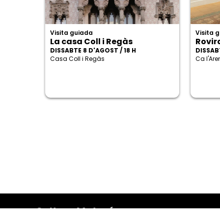
Visita guiada
Visita 
La casa Coll i Regàs
Rovira
DISSABTE 8 D'AGOST / 18 H
DISSABT
Casa Coll i Regàs
Ca l'Ar
Cultura Mataró