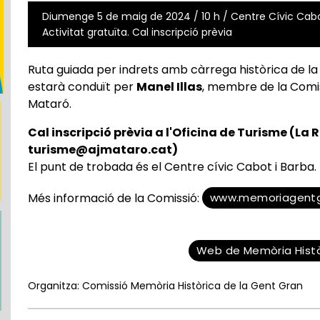
Diumenge 5 de maig de 2024 / 10 h / Centre Cívic Cabot
Activitat gratuïta. Cal inscripció prèvia
Ruta guiada per indrets amb càrrega històrica de la 
estarà conduït per
Manel Illas
, membre de la Comis
Mataró.
Cal inscripció prèvia a l'Oficina de Turisme (La Ri
turisme@ajmataro.cat)
El punt de trobada és el Centre cívic Cabot i Barba.
www.memoriagentg
Més informació de la Comissió:
Web de Memòria Histò
Organitza: Comissió Memòria Històrica de la Gent Gran