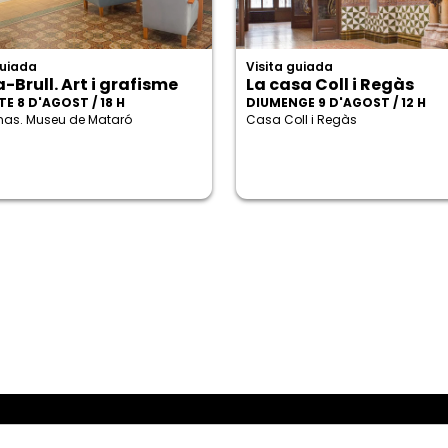
guiada
Visita guiada
-Brull. Art i grafisme
La casa Coll i Regàs
E 8 D'AGOST / 18 H
DIUMENGE 9 D'AGOST / 12 H
enas. Museu de Mataró
Casa Coll i Regàs