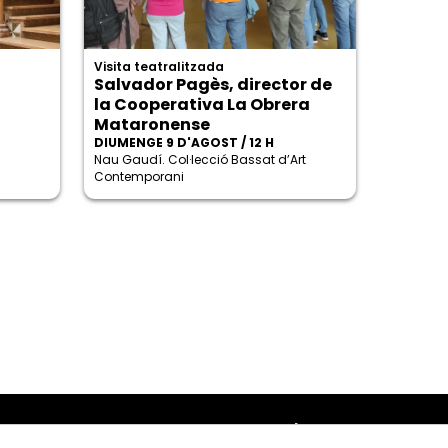
Visita teatralitzada
Salvador Pagès, director de
la Cooperativa La Obrera
Mataronense
DIUMENGE 9 D'AGOST / 12 H
Nau Gaudí. Col·lecció Bassat d’Art
Contemporani
Amb el suport