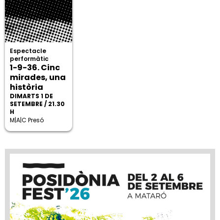
Espectacle
performàtic
1-9-36. Cinc
mirades, una
història
DIMARTS 1 DE
SETEMBRE / 21.30
H
M|A|C Presó