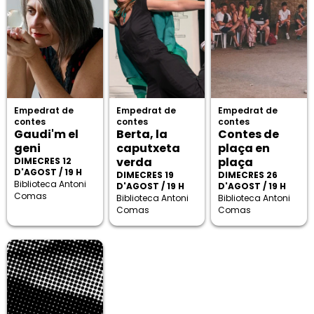
Empedrat de
Empedrat de
Empedrat de
contes
contes
contes
Gaudi'm el
Berta, la
Contes de
geni
caputxeta
plaça en
verda
plaça
DIMECRES 12
D'AGOST / 19 H
DIMECRES 19
DIMECRES 26
Biblioteca Antoni
D'AGOST / 19 H
D'AGOST / 19 H
Comas
Biblioteca Antoni
Biblioteca Antoni
Comas
Comas