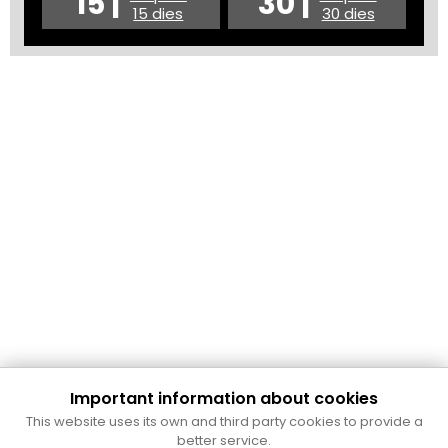
15 |
30 |
15 dies
30 dies
Important information about cookies
Cultura Mataró
This website uses its own and third party cookies to provide a
Ajuntament de Mataró
better service.