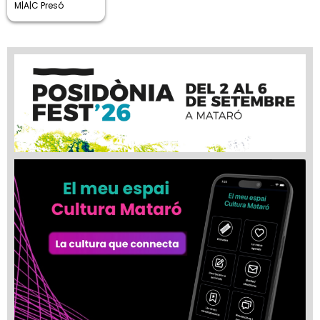
M|A|C Presó