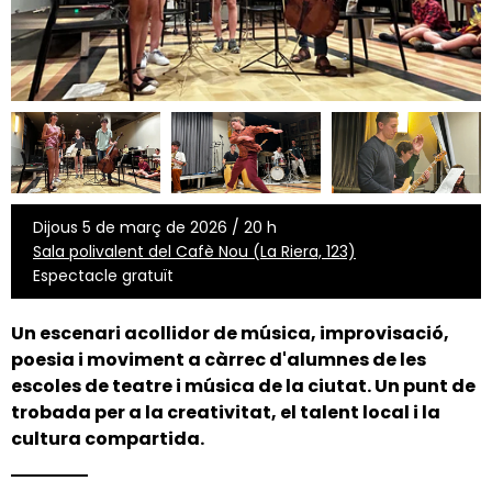
Dijous 5 de març de 2026 / 20 h
Sala polivalent del Cafè Nou (La Riera, 123)
Espectacle gratuït
Un escenari acollidor de
música, improvisació,
poesia i moviment a càrrec d'alumnes de les
escoles de teatre i música de la ciutat.
Un punt de
trobada per a la creativitat, el talent local i la
cultura compartida.