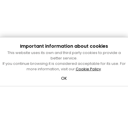
Important information about cookies
Cultura Mataró
This website uses its own and third party cookies to provide a
Ajuntament de Mataró
better service.
C. de Sant Josep, 9 (Mataró, 08302)
If you continue browsing it is considered acceptable for its use. For
Horari d'obertura: dilluns, dimecres i divendres de 10 a 13 h.
more information, visit our
Cookie Policy
.
També podeu contactar-nos a
cultura@ajmataro.cat
o bé
OK
al telèfon al 93 758 23 61
Bústia ciutadana
Crèdits i nota legal