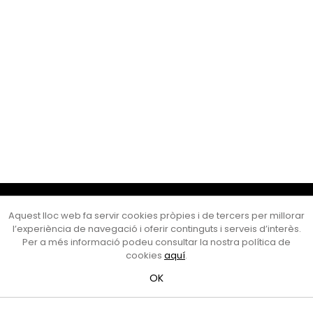
Cultura Mataró
Aquest lloc web fa servir cookies pròpies i de tercers per millorar
Ajuntament de Mataró
l’experiència de navegació i oferir continguts i serveis d’interès.
C. de Sant Josep, 9 (Mataró, 08302)
Per a més informació podeu consultar la nostra política de
Horari d'obertura: dilluns, dimecres i divendres de 10 a 13 h.
cookies
aquí
.
També podeu contactar-nos a
cultura@ajmataro.cat
o bé
OK
al telèfon al 93 758 23 61
Bústia ciutadana