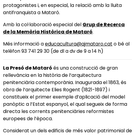
protagonistes i, en especial, la relació amb la lluita
antifranquista a Mataró.
Amb la col·laboració especial del
Grup de Recerca
de la Memòria Històrica de Mataró
.
Més informació a
educacultura@ajmataro.cat
o bé al
telèfon 93 741 29 30 (de dl a dv de 9 a 14 h)
La Presó de Mataró
és una construcció de gran
rellevància en la història de l’arquitectura
penitenciària contemporània. Inaugurada el 1863, és
obra de l’arquitecte Elies Rogent (1821-1897) i
constitueix el primer exemple d’aplicació del model
panòptic a l’Estat espanyol, el qual segueix de forma
directa les corrents penitenciàries reformistes
europees de l’època.
Considerat un dels edificis de més valor patrimonial de