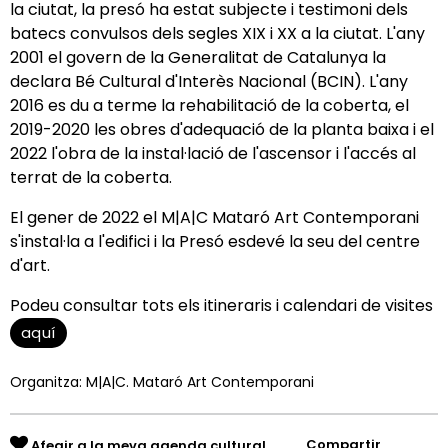
la ciutat, la presó ha estat subjecte i testimoni dels
batecs convulsos dels segles XIX i XX a la ciutat. L'any
2001 el govern de la Generalitat de Catalunya la
declara Bé Cultural d'Interès Nacional (BCIN). L'any
2016 es du a terme la rehabilitació de la coberta, el
2019-2020 les obres d'adequació de la planta baixa i el
2022 l'obra de la instal·lació de l'ascensor i l'accés al
terrat de la coberta.
El gener de 2022 el M|A|C Mataró Art Contemporani
s'instal·la a l'edifici i la Presó esdevé la seu del centre
d'art.
Podeu consultar tots els itineraris i calendari de visites
aquí
Organitza: M|A|C. Mataró Art Contemporani
Compartir
Afegir a la meva agenda cultural