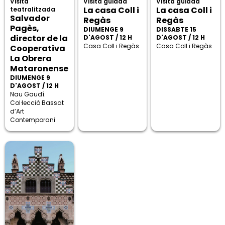
Visita
Visita guiada
Visita guiada
La casa Coll i
La casa Coll i
teatralitzada
Salvador
Regàs
Regàs
Pagès,
DIUMENGE 9
DISSABTE 15
director de la
D'AGOST / 12 H
D'AGOST / 12 H
Casa Coll i Regàs
Casa Coll i Regàs
Cooperativa
La Obrera
Mataronense
DIUMENGE 9
D'AGOST / 12 H
Nau Gaudí.
Col·lecció Bassat
d’Art
Contemporani