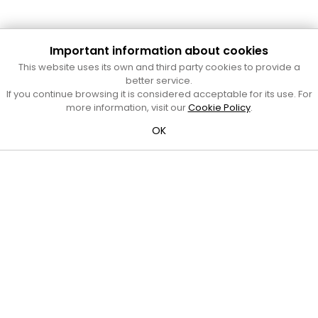
Important information about cookies
Cultura Mataró
This website uses its own and third party cookies to provide a
Ajuntament de Mataró
better service.
C. de Sant Josep, 9 (Mataró, 08302)
If you continue browsing it is considered acceptable for its use. For
Horari d'obertura: dilluns, dimecres i divendres de 10 a 13 h.
more information, visit our
Cookie Policy
.
També podeu contactar-nos a
cultura@ajmataro.cat
o bé
OK
al telèfon al 93 758 23 61
Bústia ciutadana
Crèdits i nota legal
Amb el suport