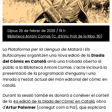
Dijous 26 de febrer de 2026 / 19 h
Biblioteca Antoni Comas (C. d’Enric Prat de la Riba, 110)
La
Plataforma per la Llengua de Mataró
i
Els
Bufacanyes
organitzen una nova edició de la
Diada
del Còmic en Català
amb una trobada oberta al
públic a la Biblioteca Antoni Comas. L’acte inclourà la
presentació de la programació d’enguany i una
mirada a l’estat actual del món editorial del còmic en
català.
Durant la sessió també es donarà a conèixer el cartell
de la
4a edició de la Diada del Còmic en Català
, obra
d'
Artur Palomer
(conegut com a Pal), que explicarà