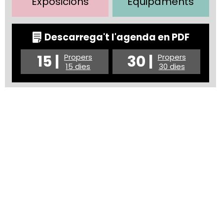
Exposicions
Equipaments
Descarrega't l'agenda en PDF
15 |
30 |
Propers
Propers
15 dies
30 dies