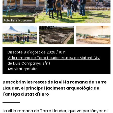
Foto: Pere Masramon
Dissabte 8 d'agost de 2026 / 10 h
Vil·la romana de Torre Llauder. Museu de Mataró (Av.
de Lluís Companys, s/n)
Activitat gratuïta
Descobrim les restes de la vil·la romana de Torre
Llauder, el principal jaciment arqueològic de
l'antiga ciutat d'Iluro
La vil·la romana de Torre Llauder, que va pertànyer al