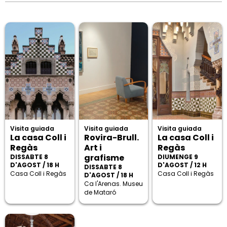
Visita guiada
Visita guiada
Visita guiada
La casa Coll i
Rovira-Brull.
La casa Coll i
Regàs
Art i
Regàs
grafisme
DISSABTE 8
DIUMENGE 9
D'AGOST / 18 H
D'AGOST / 12 H
DISSABTE 8
Casa Coll i Regàs
Casa Coll i Regàs
D'AGOST / 18 H
Ca l'Arenas. Museu
de Mataró