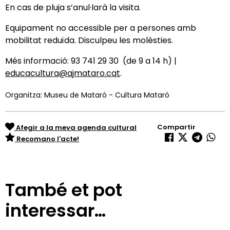
En cas de pluja s’anul·larà la visita.
Equipament no accessible per a persones amb
mobilitat reduïda. Disculpeu les molèsties.
Més informació: 93 741 29 30 (de 9 a 14 h) |
educacultura@ajmataro.cat
.
Organitza: Museu de Mataró - Cultura Mataró
Compartir
Afegir a la meva agenda cultural
Recomano l'acte!
També et pot
interessar…