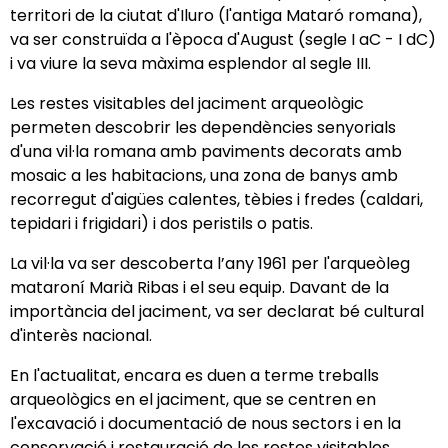
territori de la ciutat d'Iluro (l'antiga Mataró romana),
va ser construïda a l'època d'August (segle I aC - I dC)
i va viure la seva màxima esplendor al segle III.
Les restes visitables del jaciment arqueològic
permeten descobrir les dependències senyorials
d'una vil·la romana amb paviments decorats amb
mosaic a les habitacions, una zona de banys amb
recorregut d'aigües calentes, tèbies i fredes (caldari,
tepidari i frigidari) i dos peristils o patis.
La vil·la va ser descoberta l’any 1961 per l'arqueòleg
mataroní Marià Ribas i el seu equip. Davant de la
importància del jaciment, va ser declarat bé cultural
d'interès nacional.
En l'actualitat, encara es duen a terme treballs
arqueològics en el jaciment, que se centren en
l'excavació i documentació de nous sectors i en la
conservació i restauració de les restes visitables.