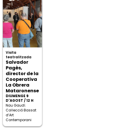
Visita
teatralitzada
Salvador
Pagès,
director de la
Cooperativa
La Obrera
Mataronense
DIUMENGE 9
D'AGOST / 12 H
Nau Gaudí.
Col·lecció Bassat
d’Art
Contemporani