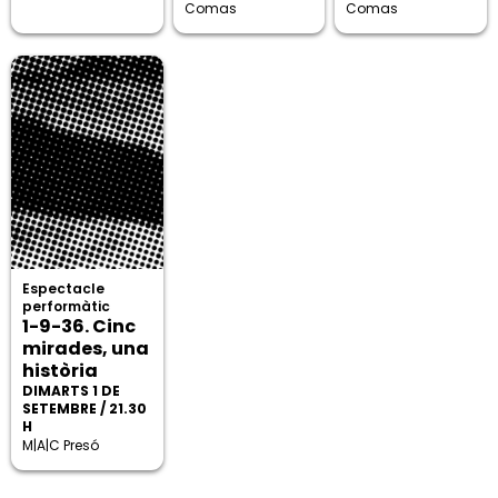
Comas
Comas
Espectacle
performàtic
1-9-36. Cinc
mirades, una
història
DIMARTS 1 DE
SETEMBRE / 21.30
H
M|A|C Presó