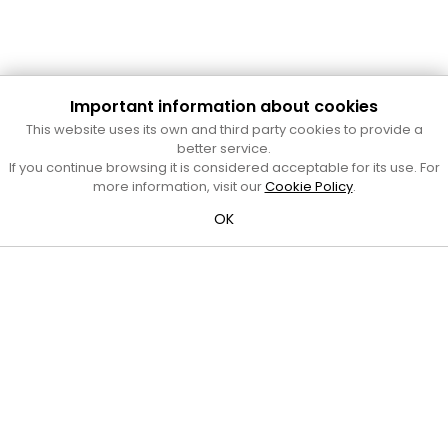
Important information about cookies
Cultura Mataró
This website uses its own and third party cookies to provide a
Ajuntament de Mataró
better service.
C. de Sant Josep, 9 (Mataró, 08302)
If you continue browsing it is considered acceptable for its use. For
Horari d'obertura: dilluns, dimecres i divendres de 10 a 13 h.
more information, visit our
Cookie Policy
.
També podeu contactar-nos a
cultura@ajmataro.cat
o bé
OK
al telèfon al 93 758 23 61
Bústia ciutadana
Crèdits i nota legal
Amb el suport