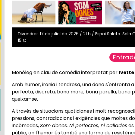
Divendres 17 de juliol de 2026 / 21 h / Espai Saleta. Sala 
15 €
Entrad
Monòleg en clau de comèdia interpretat per
Ivette
Amb humor, ironia i tendresa, una dona s'enfronta a t
perfecta, discreta, bona mare, bona parella, bona prof
queixar-se.
A través de situacions quotidianes i molt recognoscib
pressions, contradiccions i exigències que moltes don
incòmodes,
Som dones. Ni perfectes, ni callades
es 
públic, on l'humor és també una forma de resistènci