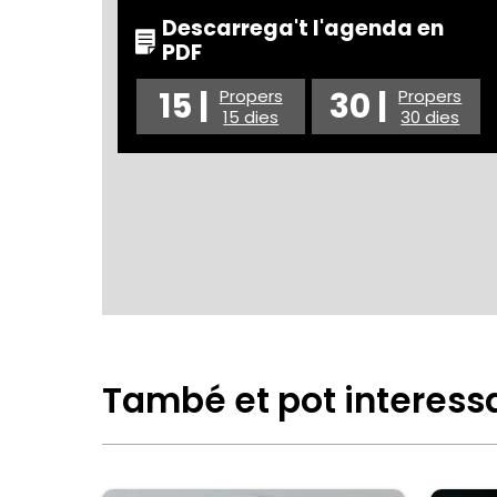
Descarrega't l'agenda en
PDF
15 |
30 |
Propers
Propers
15 dies
30 dies
També et pot interess