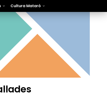
s
Cultura Mataró
allades