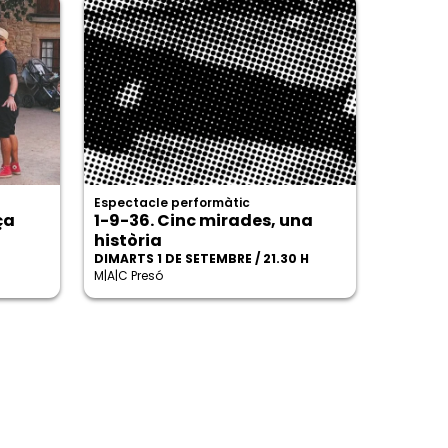
Espectacle performàtic
ça
1-9-36. Cinc mirades, una
història
DIMARTS 1 DE SETEMBRE / 21.30 H
M|A|C Presó