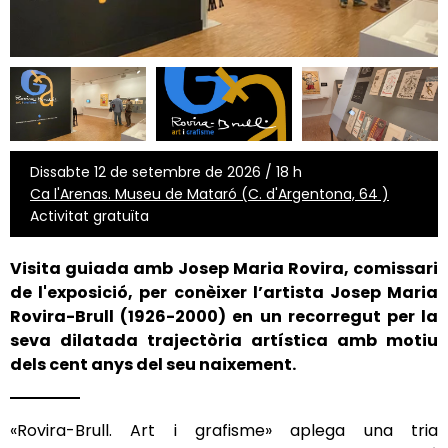
Dissabte 12 de setembre de 2026 / 18 h
Ca l'Arenas. Museu de Mataró (C. d'Argentona, 64 )
Activitat gratuïta
Visita guiada amb Josep Maria Rovira, comissari
de l'exposició, per conèixer l’artista
Josep Maria
Rovira-Brull
(1926-2000) en un recorregut per la
seva dilatada trajectòria artística amb motiu
dels cent anys del seu naixement.
«
Rovira-Brull. Art i grafisme
»
aplega una tria