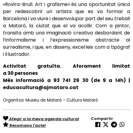
«
Rovira-Brull. Art i grafisme
»
és una oportunitat única
per redescobrir un artista que es va formar a
Barcelona i va viure i desenvolupar part del seu treball
a Mataró, la ciutat que el va acollir. Com a pintor,
transita amb una imaginació creativa desbordant de
l’informalisme i l’expressionisme abstracte al
surrealisme, i que, en disseny, excel·leix com a tipògraf
i il·lustrador.
Activitat gratuïta.
Aforament limitat
a
30
persones
Més informació a 93 741 29 30 (de 9 a 14h) |
educacultura@ajmataro.cat
Organitza: Museu de Mataró - Cultura Mataró
Compartir
Afegir a la meva agenda cultural
Recomano l'acte!