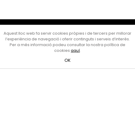
Cultura Mataró
Aquest lloc web fa servir cookies pròpies i de tercers per millorar
Ajuntament de Mataró
l’experiència de navegació i oferir continguts i serveis d’interès.
C. de Sant Josep, 9 (Mataró, 08302)
Per a més informació podeu consultar la nostra política de
Horari d'obertura: dilluns, dimecres i divendres de 10 a 13 h.
cookies
aquí
.
També podeu contactar-nos a
cultura@ajmataro.cat
o bé
OK
al telèfon al 93 758 23 61
Bústia ciutadana
Crèdits i nota legal
Amb el suport