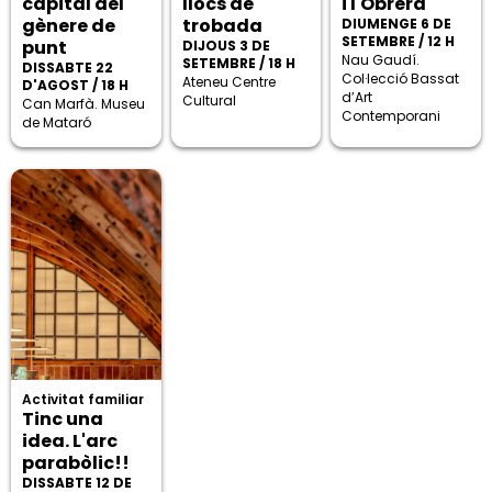
capital del
llocs de
i l'Obrera
gènere de
trobada
DIUMENGE 6 DE
SETEMBRE / 12 H
punt
DIJOUS 3 DE
Nau Gaudí.
SETEMBRE / 18 H
DISSABTE 22
Col·lecció Bassat
Ateneu Centre
D'AGOST / 18 H
d’Art
Cultural
Can Marfà. Museu
Contemporani
de Mataró
Activitat familiar
Tinc una
idea. L'arc
parabòlic!!
DISSABTE 12 DE