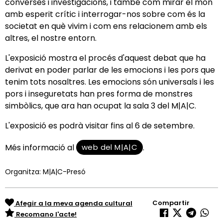
converses i investigacions, i també com mirar el món
amb esperit crític i interrogar-nos sobre com és la
societat en què vivim i com ens relacionem amb els
altres, el nostre entorn.
L'exposició mostra el procés d'aquest debat que ha
derivat en poder parlar de les emocions i les pors que
tenim tots nosaltres. Les emocions són universals i les
pors i inseguretats han pres forma de monstres
simbòlics, que ara han ocupat la sala 3 del M|A|C.
L'exposició es podrà visitar fins al 6 de setembre.
web del M|A|C
Més informació al
.
Organitza: M|A|C-Presó
Compartir
Afegir a la meva agenda cultural
Recomano l'acte!