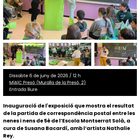
Dissabte 6 de juny de 2026 / 12 h
M|A|C Presó (Muralla de la Presó, 2)
Entrada lliure
Inauguració de l'exposició que mostra el resultat
de la partida de correspondència postal entre les
nenes i nens de 5è de l’
Escola Montserrat Solà
, a
cura de
Susana Bacardí
, amb l’artista
Nathalie
Rey
.