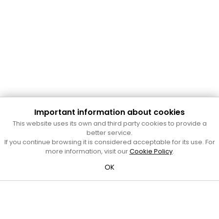
Important information about cookies
Cultura Mataró
This website uses its own and third party cookies to provide a
Ajuntament de Mataró
better service.
C. de Sant Josep, 9 (Mataró, 08302)
If you continue browsing it is considered acceptable for its use. For
Horari d'obertura: dilluns, dimecres i divendres de 10 a 13 h.
more information, visit our
Cookie Policy
.
També podeu contactar-nos a
cultura@ajmataro.cat
o bé
OK
al telèfon al 93 758 23 61
Bústia ciutadana