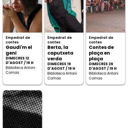
Empedrat de
Empedrat de
Empedrat de
contes
contes
contes
Gaudi'm el
Berta, la
Contes de
geni
caputxeta
plaça en
verda
plaça
DIMECRES 12
D'AGOST / 19 H
DIMECRES 19
DIMECRES 26
Biblioteca Antoni
D'AGOST / 19 H
D'AGOST / 19 H
Comas
Biblioteca Antoni
Biblioteca Antoni
Comas
Comas