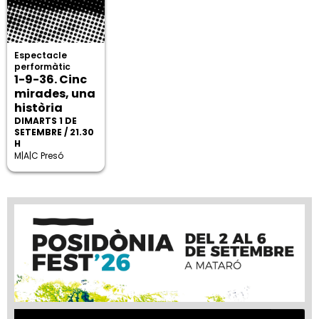
Espectacle
performàtic
1-9-36. Cinc
mirades, una
història
DIMARTS 1 DE
SETEMBRE / 21.30
H
M|A|C Presó