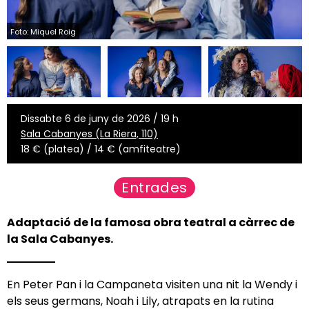
Foto: Miquel Roig
Dissabte 6 de juny de 2026 / 19 h
Sala Cabanyes (La Riera, 110)
18 € (platea) / 14 € (amfiteatre)
Entrades
Adaptació de la famosa obra teatral a càrrec de
la Sala Cabanyes.
En Peter Pan i la Campaneta visiten una nit la Wendy i
els seus germans, Noah i Lily, atrapats en la rutina