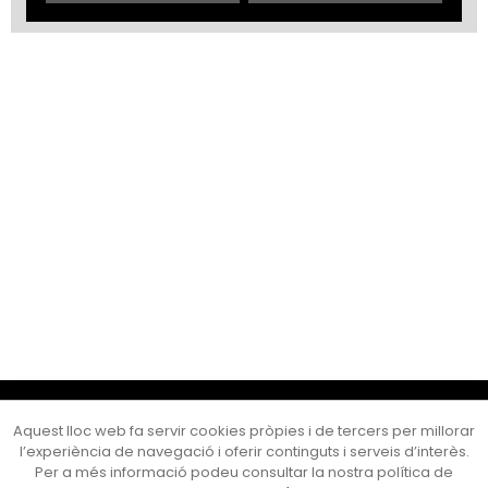
Cultura Mataró
Aquest lloc web fa servir cookies pròpies i de tercers per millorar
Ajuntament de Mataró
l’experiència de navegació i oferir continguts i serveis d’interès.
C. de Sant Josep, 9 (Mataró, 08302)
Per a més informació podeu consultar la nostra política de