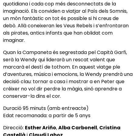
quotidiana i cada cop més desconnectats de la
imaginació. Els conviden a viatjar al País dels Somnis,
un món fantàstic on tot és possible si hi creus de
debò. Allà coneixeran les Veus Rebels i s’enfrontaran
als pirates, antics infants que han oblidat com
imaginar.
Quan la Campaneta és segrestada pel Capità Garfi,
serà la Wendy qui liderarà un rescat valent que
marcarà el destí de tothom. En aquest viatge ple
d’aventures, música i emocions, la Wendy prendrà una
decisió clau: tornar a casa i mostrar a en Peter que
créixer no vol dir perdre la màgia, sinó aprendre a
conservar-la dins el cor.
Duració 95 minuts (amb entreacte)
Edat recomanada: a partir de 5 anys
Direcció:
Esther Ariño
,
Alba Carbonell
,
Cristina
Castellà
i
Claudi Lahoz