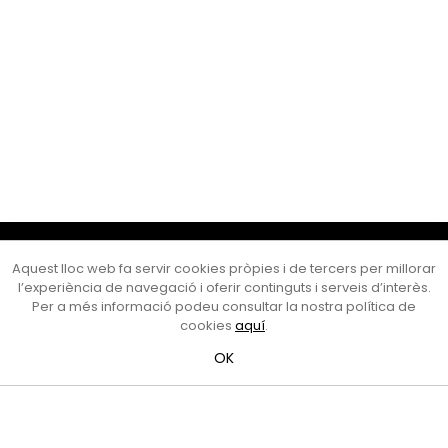
Cultura Mataró
Aquest lloc web fa servir cookies pròpies i de tercers per millorar
Ajuntament de Mataró
l’experiència de navegació i oferir continguts i serveis d’interès.
C. de Sant Josep, 9 (Mataró, 08302)
Per a més informació podeu consultar la nostra política de
Horari d'obertura: dilluns, dimecres i divendres de 10 a 13 h.
cookies
aquí
.
També podeu contactar-nos a
cultura@ajmataro.cat
o bé
OK
al telèfon al 93 758 23 61
Bústia ciutadana