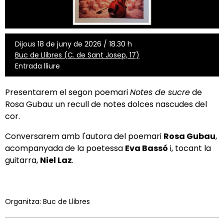
Dijous 18 de juny de 2026 / 18.30 h
Buc de Llibres (C. de Sant Josep, 17)
Entrada lliure
Presentarem el segon poemari
Notes de sucre
de
Rosa Gubau: un recull de notes dolces nascudes del
cor.
Conversarem amb l'autora del poemari
Rosa Gubau
,
acompanyada de la poetessa
Eva Bassó
i, tocant la
guitarra,
Niel Laz
.
Organitza: Buc de Llibres