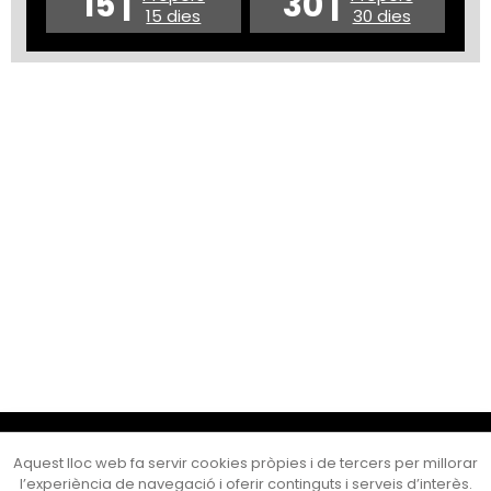
15 |
30 |
15 dies
30 dies
Cultura Mataró
Aquest lloc web fa servir cookies pròpies i de tercers per millorar
Ajuntament de Mataró
l’experiència de navegació i oferir continguts i serveis d’interès.