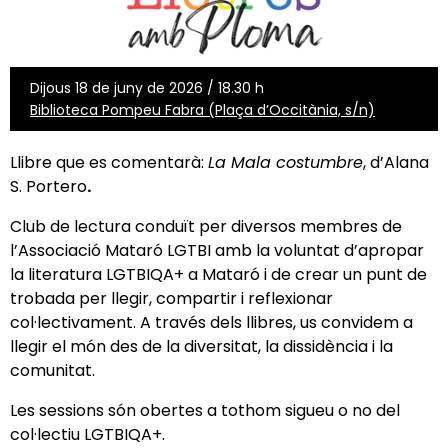
Dijous 18 de juny de 2026 / 18.30 h
Biblioteca Pompeu Fabra (Plaça d’Occitània, s/n)
Llibre que es comentarà:
La Mala costumbre
, d’Alana
S. Portero
.
Club de lectura conduït per diversos membres de
l’Associació Mataró LGTBI amb la voluntat d’apropar
la literatura LGTBIQA+ a Mataró i de crear un punt de
trobada per llegir, compartir i reflexionar
col·lectivament. A través dels llibres, us convidem a
llegir el món des de la diversitat, la dissidència i la
comunitat.
Les sessions són obertes a tothom sigueu o no del
col·lectiu LGTBIQA+.