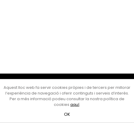
Cultura Mataró
Aquest lloc web fa servir cookies pròpies i de tercers per millorar
Ajuntament de Mataró
l’experiència de navegació i oferir continguts i serveis d’interès.
C. de Sant Josep, 9 (Mataró, 08302)
Per a més informació podeu consultar la nostra política de
Horari d'obertura: dilluns, dimecres i divendres de 10 a 13 h.
cookies
aquí
.
També podeu contactar-nos a
cultura@ajmataro.cat
o bé
OK
al telèfon al 93 758 23 61
Bústia ciutadana