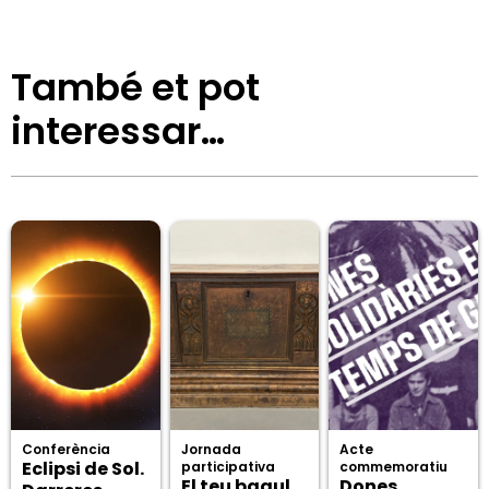
També et pot
interessar…
Conferència
Jornada
Acte
Eclipsi de Sol.
participativa
commemoratiu
El teu bagul,
Dones