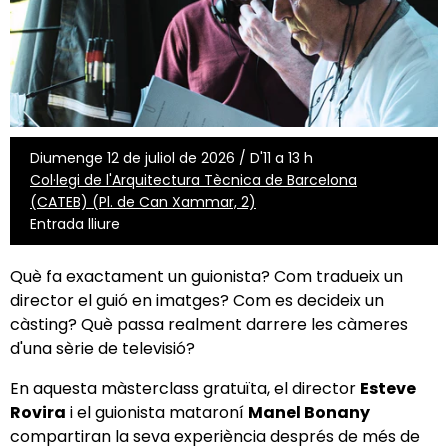
Diumenge 12 de juliol de 2026 / D'11 a 13 h
Col·legi de l'Arquitectura Tècnica de Barcelona
(CATEB) (Pl. de Can Xammar, 2)
Entrada lliure
Què fa exactament un guionista? Com tradueix un
director el guió en imatges? Com es decideix un
càsting? Què passa realment darrere les càmeres
d'una sèrie de televisió?
En aquesta màsterclass gratuïta, el director
Esteve
Rovira
i el guionista mataroní
Manel Bonany
compartiran la seva experiència després de més de