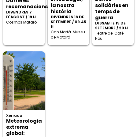
Darreres
la nostra
solidàries en
recomanacions
història
temps de
DIVENDRES 7
guerra
D'AGOST / 19 H
DIVENDRES 18 DE
SETEMBRE / 09.45
Cosmos Mataró
DISSABTE 19 DE
H
SETEMBRE / 20 H
Can Marfà. Museu
Teatre del Cafè
de Mataró
Nou
Xerrada
Meteorologia
extrema
global: