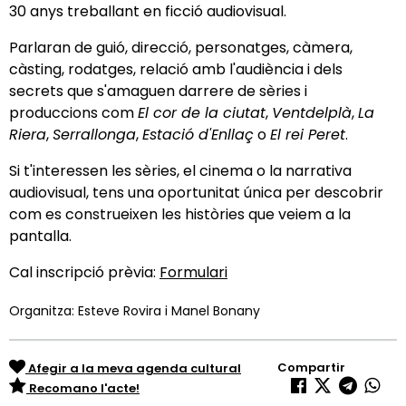
30 anys treballant en ficció audiovisual.
Parlaran de guió, direcció, personatges, càmera,
càsting, rodatges, relació amb l'audiència i dels
secrets que s'amaguen darrere de sèries i
produccions com
El cor de la ciutat
,
Ventdelplà
,
La
Riera
,
Serrallonga
,
Estació d'Enllaç
o
El rei Peret
.
Si t'interessen les sèries, el cinema o la narrativa
audiovisual, tens una oportunitat única per descobrir
com es construeixen les històries que veiem a la
pantalla.
Cal inscripció prèvia:
Formulari
Organitza: Esteve Rovira i Manel Bonany
Compartir
Afegir a la meva agenda cultural
Recomano l'acte!