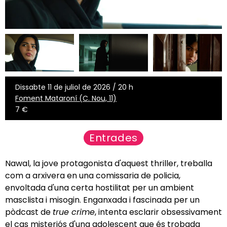
Dissabte 11 de juliol de 2026 / 20 h
Foment Mataroní (C. Nou, 11)
7 €
Entrades
Nawal, la jove protagonista d'aquest thriller, treballa
com a arxivera en una comissaria de policia,
envoltada d'una certa hostilitat per un ambient
masclista i misogin. Enganxada i fascinada per un
pòdcast de
true crime
, intenta esclarir obsessivament
el cas misteriós d'una adolescent que és trobada