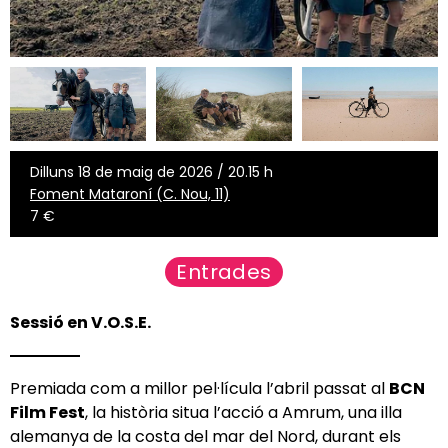
Dilluns 18 de maig de 2026 / 20.15 h
Foment Mataroní (C. Nou, 11)
7 €
Entrades
Sessió en V.O.S.E.
Premiada com a millor pel·lícula l’abril passat al
BCN
Film Fest
, la història situa l’acció a Amrum, una illa
alemanya de la costa del mar del Nord, durant els